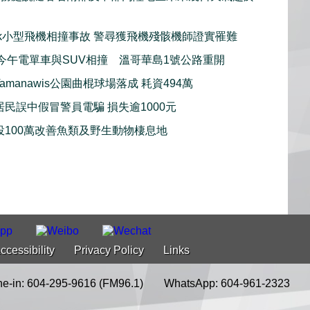
iwack小型飛機相撞事故 警尋獲飛機殘骸機師證實罹難
imo今午電單車與SUV相撞 溫哥華島1號公路重開
amanawis公園曲棍球場落成 耗資494萬
居民誤中假冒警員電騙 損失逾1000元
投100萬改善魚類及野生動物棲息地
ccessibility
Privacy Policy
Links
e-in: 604-295-9616 (FM96.1)
WhatsApp: 604-961-2323