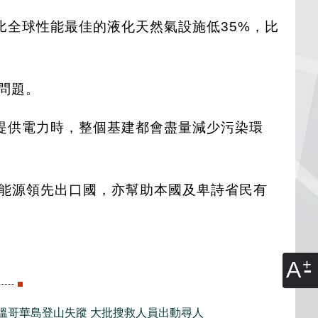
全球性能最佳的液化天然氣設施低35%，比
染問題。
提供電力時，整個基建都會盡量減少污染環
責任能源領先出口國，亦幫助本國及卑詩省民有
A
子溫哥華島登山失蹤 大批搜救人員出動尋人