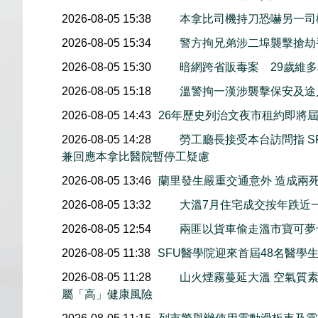
2026-08-05 15:38
本拿比司機持刀恐嚇另一司
2026-08-05 15:34
警方拘兄弟涉二埠襲擊搶劫
2026-08-05 15:30
暗網跨省販毒案 29歲維
2026-08-05 15:18
溫警拘一漢涉襲擊保安及途
2026-08-05 14:43
26年歷史列治文夜市租約即將屆
2026-08-05 14:28
勞工廳長接受本台訪問指 S
兼回應本拿比醫院暫停工疑慮
2026-08-05 13:46
蘭里發生嚴重交通意外 造成兩
2026-08-05 13:32
大溫7月住宅成交按年跌近
2026-08-05 12:54
兩匪以貨車偷走溫市寶可夢
2026-08-05 11:38
SFU醫學院迎來首屆48名醫學
2026-08-05 11:28
山火煙霧蔓延大溫 空氣質
屬「高」健康風險