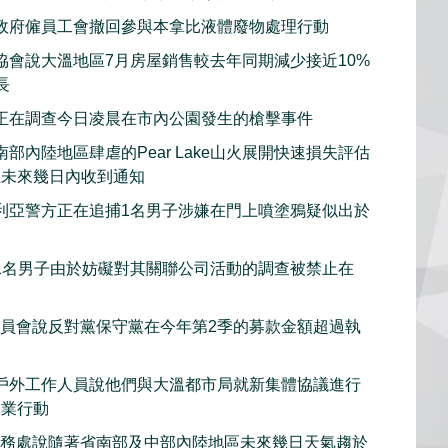
政府僱員工會撤回參與本拿比液體廢物處理行動
協會說大溫地區7月房屋銷售較去年同期減少接近10%
長
正在調查今日凌晨在市內公園發生的槍擊事件
部內陸地區肆虐的Pear Lake山火展開快速損失評估
在未來幾日內收到通知
利亞警方正在追捕1名男子涉嫌在門上噴塗鴉疑似出於
1名男子由於妨礙對其關聯公司活動的調查被禁止在
委員會說反對黨保守黨在今年第2季的募款金額超過執
戶外工作人員說他們與大溫都市局就新集體協議進行
工業行動
服務處說隨著省南部及中部內陸地區未來幾日天氣趨於