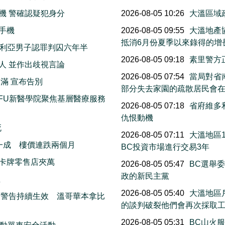
機 警確認疑犯身分
2026-08-05 10:26
大溫區域
手機
2026-08-05 09:55
大溫地產
抵消6月份夏季以來錄得的增
多利亞男子認罪判囚六年半
2026-08-05 09:18
素里警方
人 並作出歧視言論
2026-08-05 07:54
當局對省南
滿 宣布告別
部分失去家園的疏散居民會
FU新醫學院聚焦基層醫療服務
2026-08-05 07:18
省府維多
仇恨動機
死
2026-08-05 07:11
大溫地區
一成 樓價連跌兩個月
BC投資市場進行交易3年
卡牌零售店夾萬
2026-08-05 05:47
BC選舉
政的新民主黨
生
2026-08-05 05:40
大溫地區
素警告持續生效 溫哥華本拿比
的談判破裂他們會再次採取
2026-08-05 05:31
BC山火