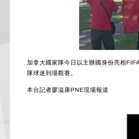
加拿大國家隊今日以主辦國身份亮相FI
隊球迷到場觀賽。
本台記者廖溢康PNE現場報道