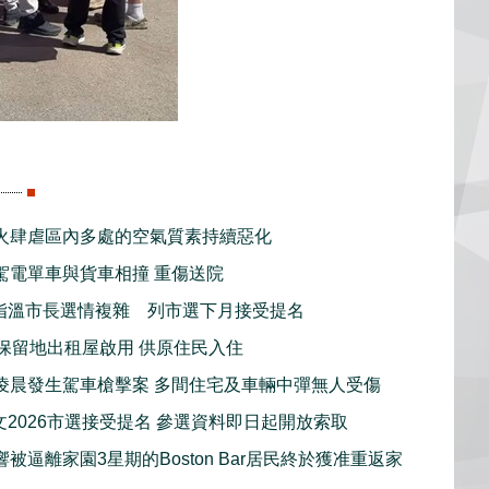
火肆虐區內多處的空氣質素持續惡化
駕電單車與貨車相撞 重傷送院
指溫市長選情複雜 列市選下月接受提名
新保留地出租屋啟用 供原住民入住
凌晨發生駕車槍擊案 多間住宅及車輛中彈無人受傷
文2026市選接受提名 參選資料即日起開放索取
被逼離家園3星期的Boston Bar居民終於獲准重返家