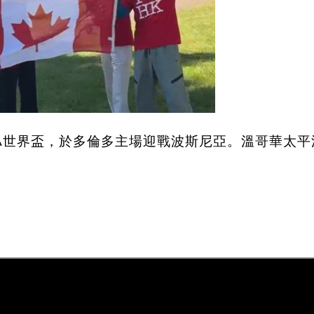
FA世界盃，於多倫多主場迎戰波斯尼亞。溫哥華太平