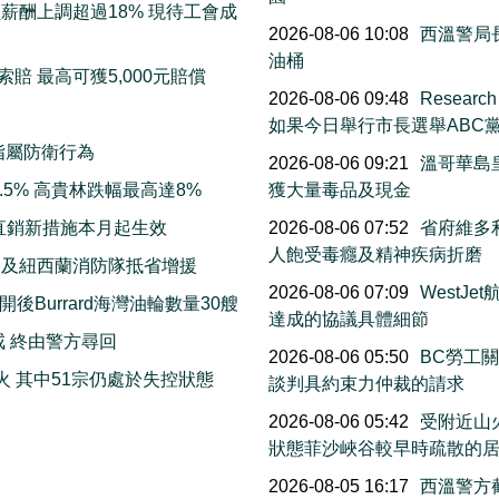
薪酬上調超過18% 現待工會成
2026-08-06 10:08
西溫警局
油桶
賠 最高可獲5,000元賠償
2026-08-06 09:48
Resea
如果今日舉行市長選舉ABC
指屬防衛行為
2026-08-06 09:21
溫哥華島
5% 高貴林跌幅最高達8%
獲大量毒品及現金
直銷新措施本月起生效
2026-08-06 07:52
省府維多利
人飽受毒癮及精神疾病折磨
洲及紐西蘭消防隊抵省增援
2026-08-06 07:09
WestJ
Burrard海灣油輪數量30艘
達成的協議具體細節
戒 終由警方尋回
2026-08-06 05:50
BC勞工
火 其中51宗仍處於失控狀態
談判具約束力仲裁的請求
2026-08-06 05:42
受附近山
狀態菲沙峽谷較早時疏散的
2026-08-05 16:17
西溫警方