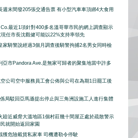
長週末間發205張交通告票 有小型汽車車頂綁4大食用
rch Co.最近1項針對400多名溫哥華市民的網上調查顯示
黨現任市長沈觀健可能以22%支持率領先
皇家騎警說經過3個月調查後騎警拘捕2名男女同時檢
亞市Pandora Ave.是無家可歸者的聚集地當中許多
et航空公司空中服務員工會公佈與公司在為期1日罷工後
關係局駁回亞馬遜提出停止與三角洲設施工人進行集體
火廹近威脅大溫地區1個村莊幾十間屋正處於疏散警示
居民就開始返回家園
截獲危險載貨私家車 司機遭勒令停駛