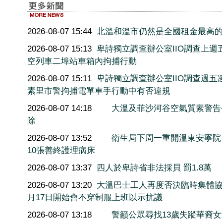
2026-08-07 15:44
北溫和溫市仍然是全國租金最高
2026-08-07 15:13
卑詩獨立調查辦公室IIO調查上週
空列車二埠站車箱內拘捕行動
2026-08-07 15:11
卑詩獨立調查辦公室IIO調查週五
素里市警拘捕電單車手行動中有否違規
2026-08-07 14:18
大溫及菲沙河谷空氣質素警告
除
2026-08-07 13:52
衛生局下周一重開溫東安寧院
10張善終護理病床
2026-08-07 13:37
四人於卑詩省非法採貝 罰1.8萬
2026-08-07 13:20
大溫巴士工人再度否決臨時集體協
月17日開始會不穿制服上班以示抗議
2026-08-07 13:18
警籲公眾尋找13歲失蹤華裔