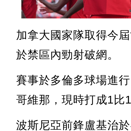
加拿大國家隊取得今屆
於禁區內勁射破網。
賽事於多倫多球場進行
哥維那，現時打成1比
波斯尼亞前鋒盧基治於