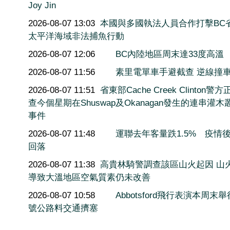
Joy Jin
2026-08-07 13:03
本國與多國執法人員合作打擊BC
太平洋海域非法捕魚行動
2026-08-07 12:06
BC內陸地區周末達33度高溫
2026-08-07 11:56
素里電單車手避截查 逆線撞
2026-08-07 11:51
省東部Cache Creek Clinton警
查今個星期在Shuswap及Okanagan發生的連串灌木
事件
2026-08-07 11:48
運聯去年客量跌1.5% 疫情
回落
2026-08-07 11:38
高貴林騎警調查該區山火起因 山
導致大溫地區空氣質素仍未改善
2026-08-07 10:58
Abbotsford飛行表演本周末舉
號公路料交通擠塞