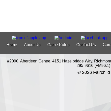
Home
About Us
Game Rules
Contact Us
Com
#2090, Aberdeen Centre, 4151 Hazelbridge Way, Richmon
295-9616 (FM96.1)
© 2026 Fairchild