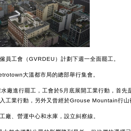
僱員工會（GVRDEU）計劃下週一全面罷工。
rotown大溫都市局的總部舉行集會。
的濾水廠進行罷工，工會於5月底展開工業行動，首
業行動，另外又曾經於Grouse Mountain
工廠、營運中心和水庫，設立糾察線。