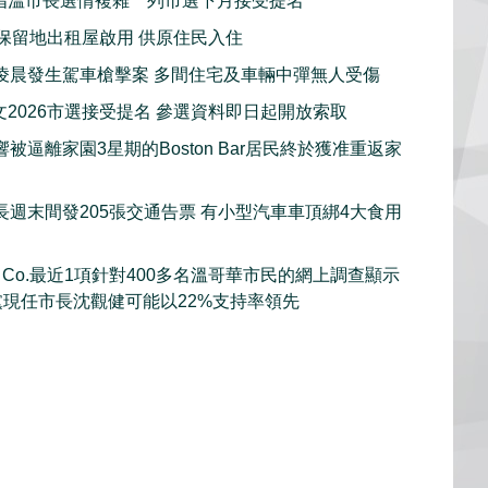
指溫市長選情複雜 列市選下月接受提名
新保留地出租屋啟用 供原住民入住
凌晨發生駕車槍擊案 多間住宅及車輛中彈無人受傷
文2026市選接受提名 參選資料即日起開放索取
被逼離家園3星期的Boston Bar居民終於獲准重返家
長週末間發205張交通告票 有小型汽車車頂綁4大食用
rch Co.最近1項針對400多名溫哥華市民的網上調查顯示
黨現任市長沈觀健可能以22%支持率領先