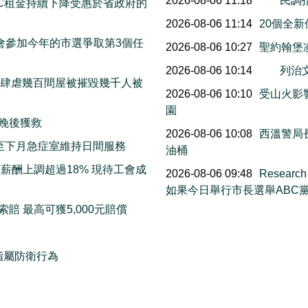
2026-08-06 11:18
民調
C租金持續下降受惠於省政府的
2026-08-06 11:14
20個全
宣布他會參加今年的市選爭取第3個任
2026-08-06 10:27
聖約翰堡
2026-08-06 10:14
列治
末山火肆虐幾百間屋被摧毀幾千人被
2026-08-06 10:10
受山火影響
園
三晚後獲救
2026-08-06 10:08
西溫警局
明起至下月急症室維持日間服務
油桶
薪酬上調超過18% 現待工會成
2026-08-06 09:48
Resea
如果今日舉行市長選舉ABC
賠 最高可獲5,000元賠償
指屬防衛行為