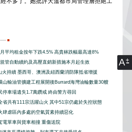
選擇已經不多了。她批評大溫都市局管理層拒絕工
7月平均租金按年下跌4.5% 高貴林跌幅最高達8%
A
強規管自動續約及高壓直銷新措施本月起生效
山火持續 墨西哥、澳洲及紐西蘭消防隊抵省增援
山輸油管擴建工程展開後Burrard海灣油輪數量30艘
民停車場遺失1.7萬鑽戒 終由警方尋回
全省共有111宗活躍山火 其中51宗仍處於失控狀態
火肆虐區內多處的空氣質素持續惡化
駕電單車與貨車相撞 重傷送院