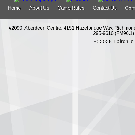
Home
About Us
Game Rules
Contact Us
Com
#2090, Aberdeen Centre, 4151 Hazelbridge Way, Richmon
295-9616 (FM96.1)
© 2026 Fairchild