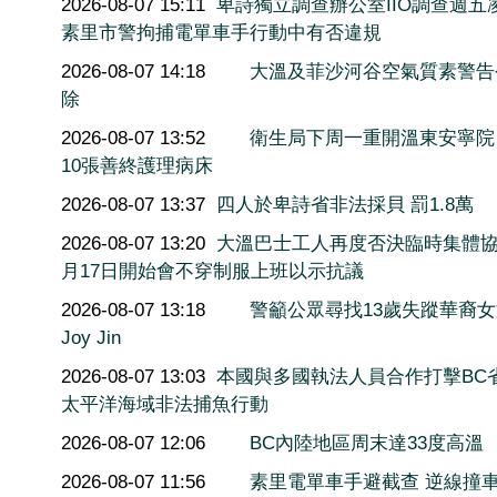
2026-08-07 15:11
卑詩獨立調查辦公室IIO調查週五
素里市警拘捕電單車手行動中有否違規
2026-08-07 14:18
大溫及菲沙河谷空氣質素警告
除
2026-08-07 13:52
衛生局下周一重開溫東安寧院
10張善終護理病床
2026-08-07 13:37
四人於卑詩省非法採貝 罰1.8萬
2026-08-07 13:20
大溫巴士工人再度否決臨時集體協
月17日開始會不穿制服上班以示抗議
2026-08-07 13:18
警籲公眾尋找13歲失蹤華裔
Joy Jin
2026-08-07 13:03
本國與多國執法人員合作打擊BC
太平洋海域非法捕魚行動
2026-08-07 12:06
BC內陸地區周末達33度高溫
2026-08-07 11:56
素里電單車手避截查 逆線撞