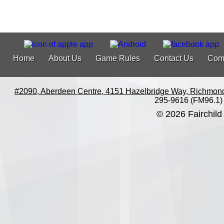
Home
About Us
Game Rules
Contact Us
Com
#2090, Aberdeen Centre, 4151 Hazelbridge Way, Richmon
295-9616 (FM96.1)
© 2026 Fairchild