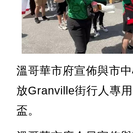
溫哥華市府宣佈與市中
放Granville街行人
盃。