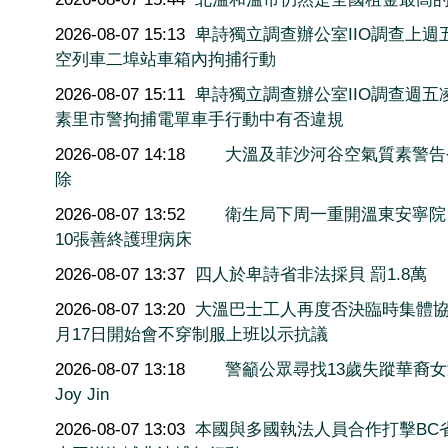
2026-08-07 15:13
卑詩獨立調查辦公室IIO調查上週
空列車二埠站車箱內拘捕行動
2026-08-07 15:11
卑詩獨立調查辦公室IIO調查週五
素里市警拘捕電單車手行動中有否違規
2026-08-07 14:18
大溫及菲沙河谷空氣質素警告
除
2026-08-07 13:52
衛生局下周一重開溫東安寧院
10張善終護理病床
2026-08-07 13:37
四人於卑詩省非法採貝 罰1.8萬
2026-08-07 13:20
大溫巴士工人再度否決臨時集體協
月17日開始會不穿制服上班以示抗議
2026-08-07 13:18
警籲公眾尋找13歲失蹤華裔
Joy Jin
2026-08-07 13:03
本國與多國執法人員合作打擊BC