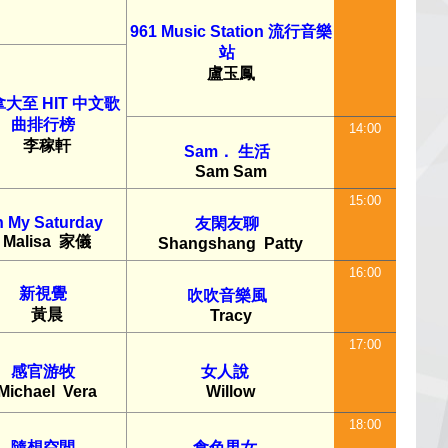
961 Music Station 流行音樂
站
盧玉鳳
大至 HIT 中文歌
曲排行榜
14:00
李稼軒
Sam． 生活
Sam Sam
15:00
 My Saturday
友閑友聊
Malisa
家儀
Shangshang
Patty
16:00
新視覺
吹吹音樂風
黃晨
Tracy
17:00
感官游牧
女人說
Michael
Vera
Willow
18:00
隨想空間
食色男女