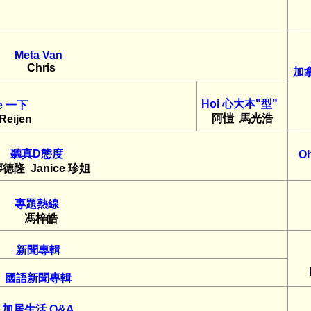
Meta Van
Chris
加拿
Hoi 心大本"型"
e 一下
阿愷
馬光浩
Reijen
聽真D態度
Oh
廖德隆
Janice 珍姐
專題熱線
馮梓皓
新聞專輯
國語新聞專輯
加居生活 Q&A