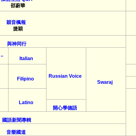
邵蔚華
穎音楓報
捷穎
與神同行
 –
Italian
Russian Voice
Filipino
Swaraj
Latino
開心學德語
國語新聞專輯
音樂國道