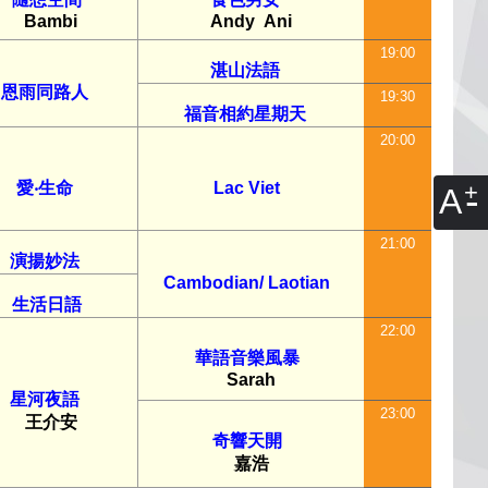
Bambi
Andy
Ani
19:00
湛山法語
恩雨同路人
19:30
福音相約星期天
20:00
愛‧生命
Lac Viet
A
21:00
演揚妙法
Cambodian/ Laotian
生活日語
22:00
華語音樂風暴
Sarah
星河夜語
23:00
王介安
奇響天開
嘉浩