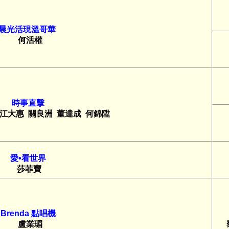
晨光活現溫哥華
何活權
時事直擊
江大惠
關良洲
董達成
何錦陞
愛•看世界
莎菲寶
Brenda 點唱機
盧業瑂