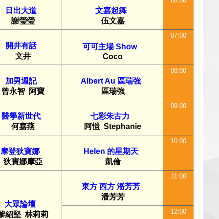
06:00
日出大道
文嘉起舞
謝瑩瑩
伍文嘉
07:00
開井有話
可可主場 Show
文井
Coco
08:00
加男週記
Albert Au 區瑞強
曾永智
阿寶
區瑞強
09:00
醫學新世代
七彩朱古力
何嘉燕
阿愷
Stephanie
10:00
摩登狄寶娜
Helen 的星期天
狄寶娜摩亞
凱倫
11:00
東方 西方 潘芳芳
潘芳芳
大眾論壇
12:00
黎紹堅
林莉莉