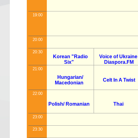
19:00
20:00
20:30
Korean "Radio
Voice of Ukraine
Six"
Diaspora.FM
21:00
Hungarian/
Celt In A Twist
Macedonian
22:00
Polish/ Romanian
Thai
23:00
23:30