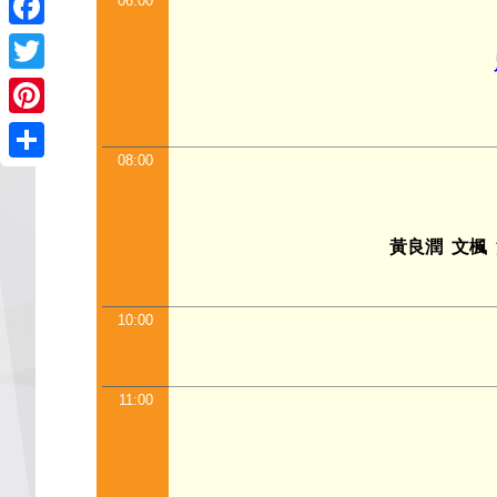
06:00
Facebook
Twitter
Pinterest
08:00
Share
黃良潤
文楓
10:00
11:00