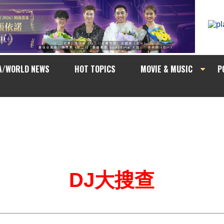
A/WORLD NEWS
HOT TOPICS
MOVIE & MUSIC
P
DJ大搜查