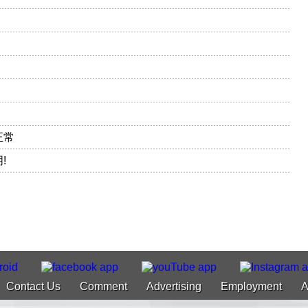
正常
!
Contact Us
Comment
Advertising
Employment
A