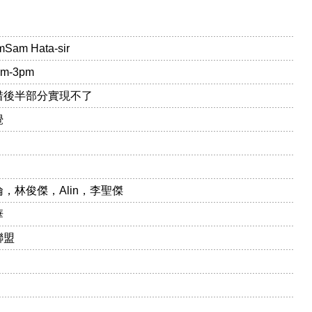
m Hata-sir
m-3pm
惜後半部分實現不了
覺
，林俊傑，Alin，李聖傑
華
聯盟