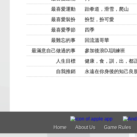
最喜愛運動
跆拳道，滑雪，爬山
最喜愛裝扮
扮型，扮可愛
最喜愛季節
四季
最難忘的事
回流溫哥華
最滿意自己做過的事
參加後浪DJ訓練班
人生目標
健康，食，訓，出，都
自我推銷
永遠在你身後的知己良朋
Home
About Us
Game Rules