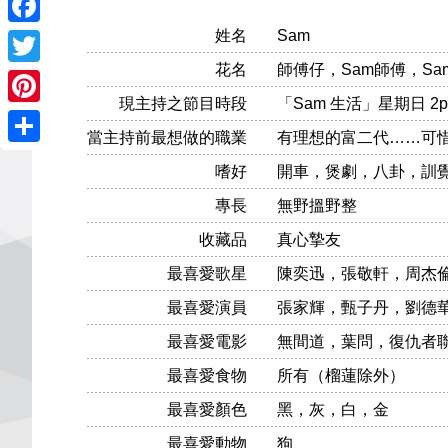
姓名
Sam
Facebook
花名
師傅仔，Sam師傅，SamSa
Twitter
現主持之節目時段
「Sam 生活」星期日 2p
Pinterest
當主持前最想做的職業
有理想的富二代……可
Share
嗜好
開車，煲劇，八卦，訓
專長
無野搵野整
收藏品
真心摯友
最喜愛歌星
陳奕迅，張敬軒，周杰倫
最喜愛演員
張家輝，甄子丹，劉德
最喜愛電影
無間道，葉問，復仇者
最喜愛食物
所有（榴蓮除外）
最喜愛顏色
黑，灰，白，金
最喜愛動物
狗