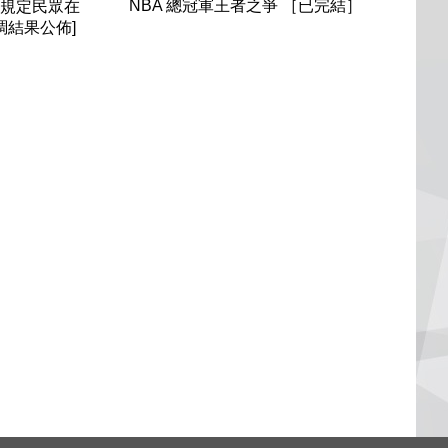
NBA 總冠軍王者之爭 ［已完結］
，規定民眾在
調結果公佈]