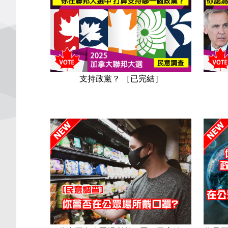
支持政黨？ ［已完結］