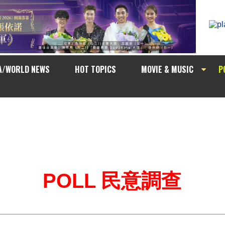
A/WORLD NEWS
HOT TOPICS
MOVIE & MUSIC
P
POLL 民意調查