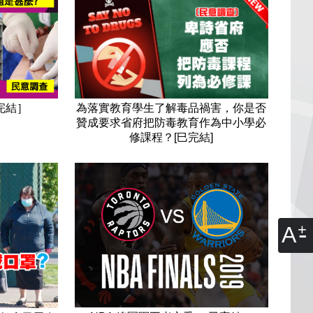
完結］
為落實教育學生了解毒品禍害，你是否
贊成要求省府把防毒教育作為中小學必
修課程？[巳完結]
A