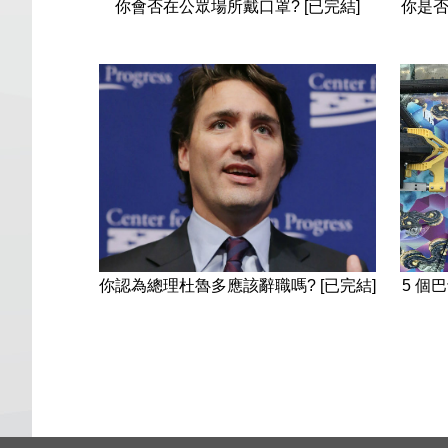
你會否在公眾場所戴口罩? [已完結]
你是否
5 個
你認為總理杜魯多應該辭職嗎? [已完結]