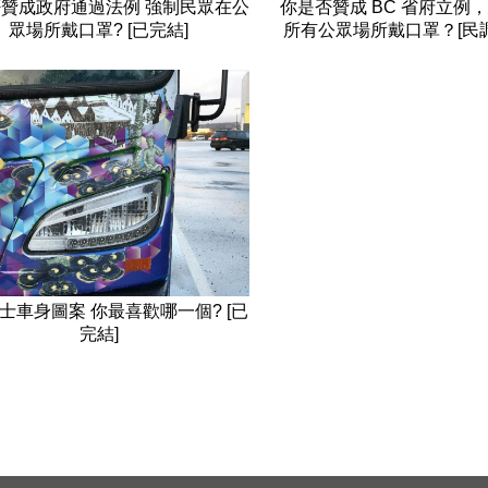
贊成政府通過法例 強制民眾在公
你是否贊成 BC 省府立例
眾場所戴口罩? [已完結]
所有公眾場所戴口罩？[民
巴士車身圖案 你最喜歡哪一個? [已
完結]