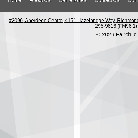
Home
About Us
Game Rules
Contact Us
Com
#2090, Aberdeen Centre, 4151 Hazelbridge Way, Richmon
295-9616 (FM96.1)
© 2026 Fairchild