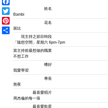
姓名
Facebook
Bambi
Twitter
花名
Pinterest
斑比
現主持之節目時段
Share
「隨想空間」星期六 6pm-7pm
當主持前最想做的職業
不想工作
嗜好
我愛學習
專長
熬夜
最喜愛唱片
周杰倫的每一張
最喜愛歌星