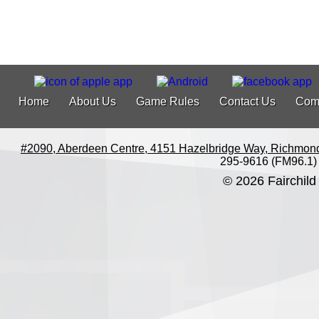
Home
About Us
Game Rules
Contact Us
Com
#2090, Aberdeen Centre, 4151 Hazelbridge Way, Richmon
295-9616 (FM96.1)
© 2026 Fairchild