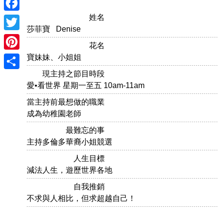
姓名
Facebook
莎菲寶 Denise
Twitter
花名
Pinterest
寶妹妹、小姐姐
現主持之節目時段
Share
愛•看世界 星期一至五 10am-11am
當主持前最想做的職業
成為幼稚園老師
最難忘的事
主持多倫多華裔小姐競選
人生目標
減法人生，遊歷世界各地
自我推銷
不求與人相比，但求超越自己！