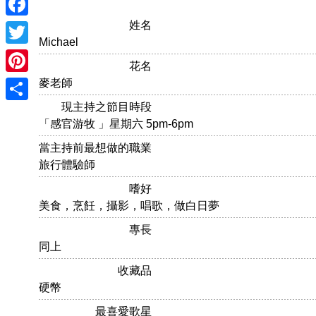
姓名
Facebook
Michael
Twitter
花名
Pinterest
麥老師
現主持之節目時段
Share
「感官游牧 」星期六 5pm-6pm
當主持前最想做的職業
旅行體驗師
嗜好
美食，烹飪，攝影，唱歌，做白日夢
專長
同上
收藏品
硬幣
最喜愛歌星