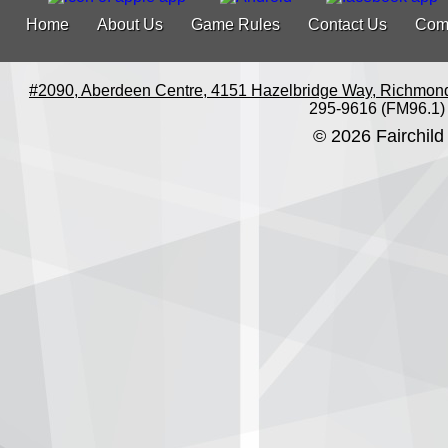
Home
About Us
Game Rules
Contact Us
Com
#2090, Aberdeen Centre, 4151 Hazelbridge Way, Richmon
295-9616 (FM96.1)
© 2026 Fairchild