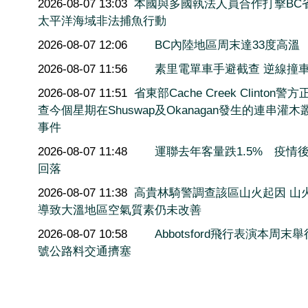
2026-08-07 13:03
本國與多國執法人員合作打擊BC
太平洋海域非法捕魚行動
2026-08-07 12:06
BC內陸地區周末達33度高溫
2026-08-07 11:56
素里電單車手避截查 逆線撞
2026-08-07 11:51
省東部Cache Creek Clinton警
查今個星期在Shuswap及Okanagan發生的連串灌木
事件
2026-08-07 11:48
運聯去年客量跌1.5% 疫情
回落
2026-08-07 11:38
高貴林騎警調查該區山火起因 山
導致大溫地區空氣質素仍未改善
2026-08-07 10:58
Abbotsford飛行表演本周末舉
號公路料交通擠塞