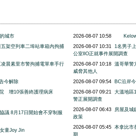
的城市
2026-08-07 10:58
Ke
上週五架空列車二埠站車箱內拘捕
2026-08-07 10:31
1名男子
公室IIO正就事件展開調查
週五凌晨素里市警拘捕電單車手行
2026-08-07 10:18
溫哥華警
威脅其他人
警告今解除
2026-08-07 09:54
BC沿岸今早
院 增10張善終護理病床
2026-08-07 09:21
大溫地區
警正展開調查
萬
2026-08-07 06:43
房屋及城
議 8月17日開始會不穿制服
政策
2026-08-07 05:45
本拿比市長
Joy Jin
期