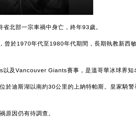
於卑詩省北部一宗車禍中身亡，終年93歲。
教練，曾於1970年代至1980年代期間，長期執教
ucks以及Vancouver Giants賽事，是溫哥
位於迪斯湖以南約30公里的上納特帕斯。皇家騎
禍原因仍有待調查。