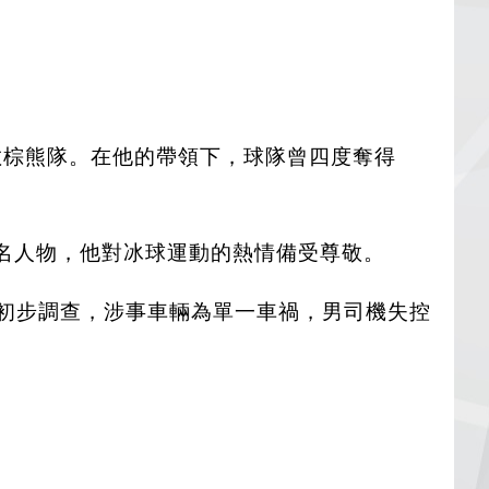
新西敏棕熊隊。在他的帶領下，球隊曾四度奪得
華冰球界知名人物，他對冰球運動的熱情備受尊敬。
警初步調查，涉事車輛為單一車禍，男司機失控