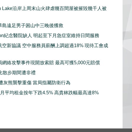
gan Lake沿岸上周末山火肆虐幾百間屋被摧毀幾千人被
華島遠足男子困山中三晚後獲救
sion紀念醫院缺人 明起至下月急症室維持日間服務
航空新協議 空中服務員薪酬上調超過18% 現待工會成
局網絡攻擊事件現開放索賠 最高可獲5,000元賠償
比散步期間遭非禮
子遭灰熊襲擊重傷 當局指屬防衛行為
7月平均租金按年下跌4.5% 高貴林跌幅最高達8%