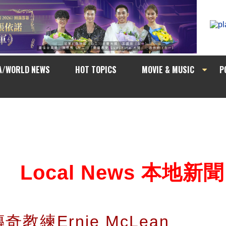
A/WORLD NEWS
HOT TOPICS
MOVIE & MUSIC
P
Local News 本地新聞
教練Ernie McLean