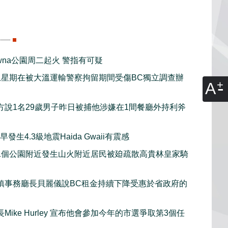
lowna公園周二起火 警指有可疑
上星期在被大溫運輸警察拘留期間受傷BC獨立調查辦
A
方說1名29歲男子昨日被捕他涉嫌在1間餐廳外持利斧
發生4.3級地震Haida Gwaii有震感
1個公園附近發生山火附近居民被廹疏散高貴林皇家騎
鎮事務廳長貝麗儀說BC租金持續下降受惠於省政府的
Mike Hurley 宣布他會參加今年的市選爭取第3個任