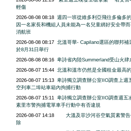
輕傷
2026-08-08 08:18
週四一班從維多利亞飛往多倫多
因一名家長和機組人員未能為一名兒童綁好安全帶而
消航班
2026-08-08 08:17
北溫哥華- Capilano選區的聯邦
於8月31日舉行
2026-08-08 08:16
卑詩省內陸Summerland受山火肆
2026-08-07 15:44
北溫和溫市仍然是全國租金最高
2026-08-07 15:13
卑詩獨立調查辦公室IIO調查上週
空列車二埠站車箱內拘捕行動
2026-08-07 15:11
卑詩獨立調查辦公室IIO調查週五
素里市警拘捕電單車手行動中有否違規
2026-08-07 14:18
大溫及菲沙河谷空氣質素警告
除