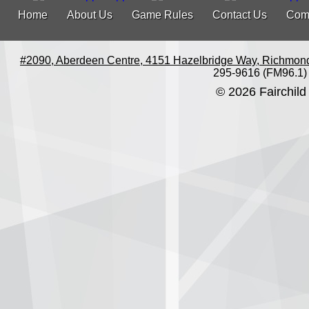
Home
About Us
Game Rules
Contact Us
Com
#2090, Aberdeen Centre, 4151 Hazelbridge Way, Richmon
295-9616 (FM96.1)
© 2026 Fairchild