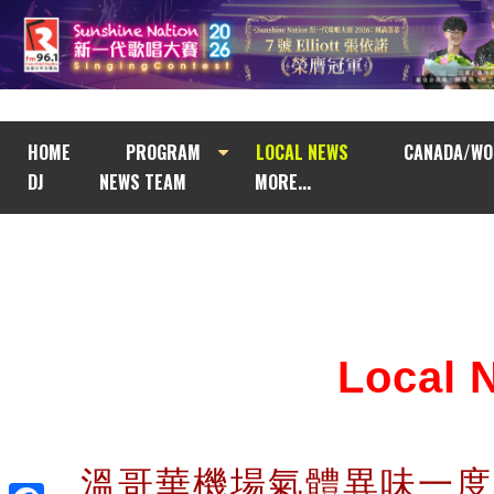
HOME
PROGRAM
LOCAL NEWS
CANADA/WO
DJ
NEWS TEAM
MORE...
Local
溫哥華機場氣體異味一度