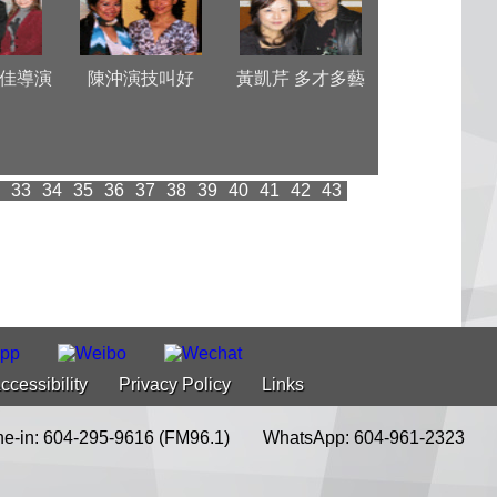
佳導演
陳沖演技叫好
黃凱芹 多才多藝
中國新聞社夏
訪溫
33
34
35
36
37
38
39
40
41
42
43
ccessibility
Privacy Policy
Links
e-in: 604-295-9616 (FM96.1)
WhatsApp: 604-961-2323