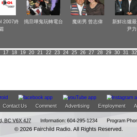
ol 2007終
搗旦嘩鬼玩轉電台
魔術男 曾志偉
新鮮出爐最
篇
尹力
17
18
19
20
21
22
23
24
25
26
27
28
29
30
31
32
Contact Us
Comment
Advertising
Employment
A
d, BC V6X 4J7
Information: 604-295-1234
Program Phon
© 2026 Fairchild Radio. All Rights Reserved.