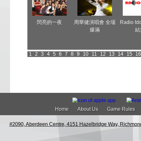
a牛一 Very
閃亮的一夜
周華健演唱會 全場
Radio Id
Nice
爆滿
結
1
2
3
4
5
6
7
8
9
10
11
12
13
14
15
16
Home
About Us
Game Rules
#2090, Aberdeen Centre, 4151 Hazelbridge Way, Richmon