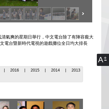
風清氣爽的星期日舉行，中文電台除了有陣容龐大
大中文電台暨新時代電視的遊戲攤位全日均大排長
A
|
2016
|
2015
|
2014
|
2013