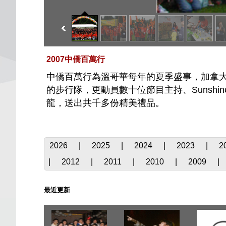
2007中僑百萬行
中僑百萬行為溫哥華每年的夏季盛事，加拿
的步行隊，更動員數十位節目主持、Sunsh
龍，送出共千多份精美禮品。
2026
|
2025
|
2024
|
2023
|
2
|
2012
|
2011
|
2010
|
2009
|
最近更新