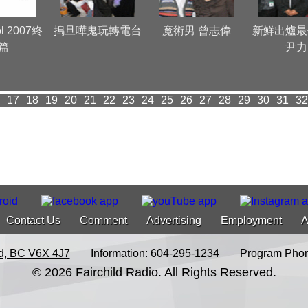
ol 2007終
搗旦嘩鬼玩轉電台
魔術男 曾志偉
新鮮出爐最
篇
尹力
17
18
19
20
21
22
23
24
25
26
27
28
29
30
31
32
Contact Us
Comment
Advertising
Employment
A
d, BC V6X 4J7
Information: 604-295-1234
Program Phon
© 2026 Fairchild Radio. All Rights Reserved.