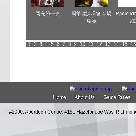
a牛一 Very
閃亮的一夜
周華健演唱會 全場
Radio Id
Nice
爆滿
結
1
2
3
4
5
6
7
8
9
10
11
12
13
14
15
16
Home
About Us
Game Rules
#2090, Aberdeen Centre, 4151 Hazelbridge Way, Richmon