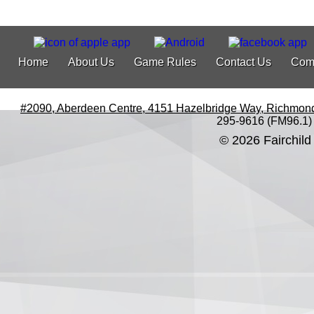
Home
About Us
Game Rules
Contact Us
Com
#2090, Aberdeen Centre, 4151 Hazelbridge Way, Richmon
295-9616 (FM96.1)
© 2026 Fairchild