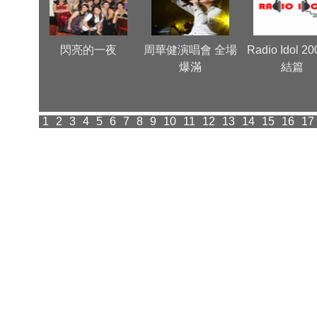
 Very
閃亮的一夜
周華健演唱會 全場
Radio Idol 2
爆滿
結篇
1
2
3
4
5
6
7
8
9
10
11
12
13
14
15
16
17