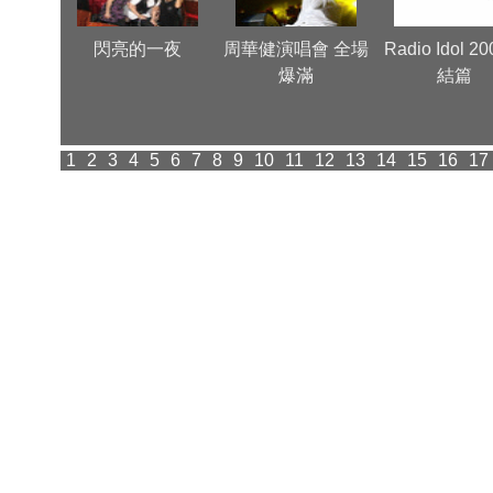
 Very
閃亮的一夜
周華健演唱會 全場
Radio Idol 2
爆滿
結篇
1
2
3
4
5
6
7
8
9
10
11
12
13
14
15
16
17