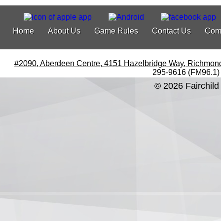
Home
About Us
Game Rules
Contact Us
Com
#2090, Aberdeen Centre, 4151 Hazelbridge Way, Richmon
295-9616 (FM96.1)
© 2026 Fairchild