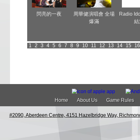
a牛一 Very
閃亮的一夜
周華健演唱會 全場
Radio Id
Nice
爆滿
結
1
2
3
4
5
6
7
8
9
10
11
12
13
14
15
16
Home
About Us
Game Rules
#2090, Aberdeen Centre, 4151 Hazelbridge Way, Richmon