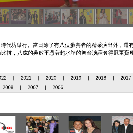
於時代坊舉行。當日除了有八位參賽者的精采演出外，還有Jen
輪比拼，八歲的吳啟平憑著超水準的舞台演譯奪得冠軍寶
022
|
2021
|
2020
|
2019
|
2018
|
2017
2008
|
2007
|
2006