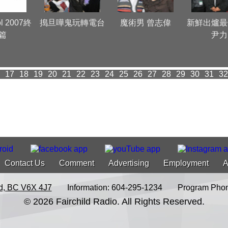
ol 2007終
搗旦嘩鬼玩轉電台
魔術男 曾志偉
新鮮出爐最
篇
尹力
17
18
19
20
21
22
23
24
25
26
27
28
29
30
31
32
Contact Us
Comment
Advertising
Employment
A
d, BC V6X 4J7
Information: 604-295-1234
Program Phon
© 2026 Fairchild Radio. All Rights Reserved.