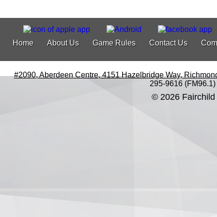
Home
About Us
Game Rules
Contact Us
Com
#2090, Aberdeen Centre, 4151 Hazelbridge Way, Richmon
295-9616 (FM96.1)
© 2026 Fairchild