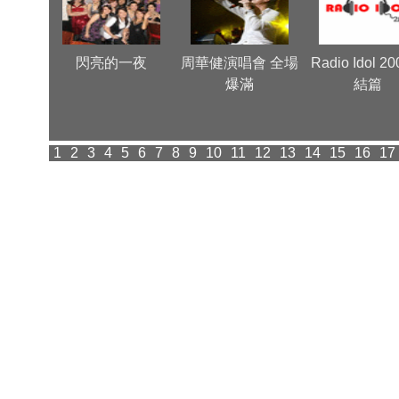
 Very
閃亮的一夜
周華健演唱會 全場
Radio Idol 2
爆滿
結篇
1
2
3
4
5
6
7
8
9
10
11
12
13
14
15
16
17