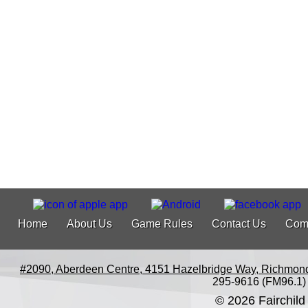
Home
About Us
Game Rules
Contact Us
Com
#2090, Aberdeen Centre, 4151 Hazelbridge Way, Richmon
295-9616 (FM96.1)
© 2026 Fairchild