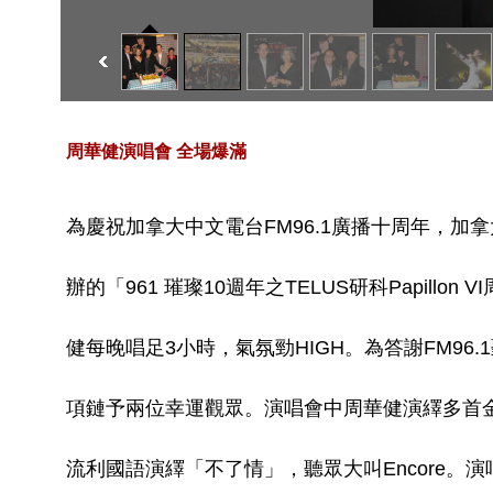
周華健演唱會 全場爆滿
為慶祝加拿大中文電台FM96.1廣播十周年，加拿大中文
辦的「961 璀璨10週年之TELUS研科Papillon
健每晚唱足3小時，氣氛勁HIGH。為答謝FM9
項鏈予兩位幸運觀眾。演唱會中周華健演繹多首金曲，全
流利國語演繹「不了情」，聽眾大叫Encore。演