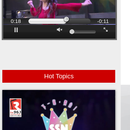
00:00
0:20
Progress:
Loaded:
-0:09
0%
0%
Play
Mute
Fullscreen
Hot Topics