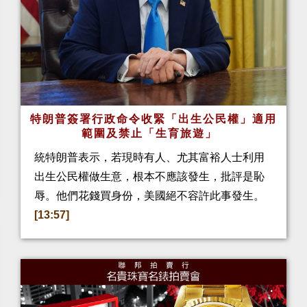
特朗普簽署行政命令收緊「出生公民權」適用
範圍及禁止「生育旅遊」
統特朗普表示，若現時有人、尤其富裕人士利用
出生公民權做生意，根本不應該發生，批評是恥
辱。他們花錢買身份，美國絕不容許此事發生。
[13:57]