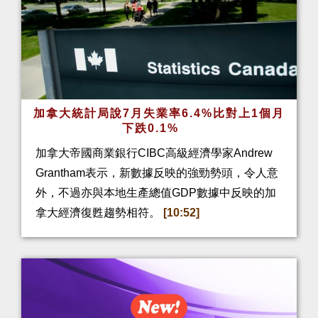
加拿大統計局說7月失業率6.4%比對上1個月
下跌0.1%
加拿大帝國商業銀行CIBC高級經濟學家Andrew
Grantham表示，新數據反映的強勁勢頭，令人意
外，不過亦與本地生產總值GDP數據中反映的加
拿大經濟復甦趨勢相符。
[10:52]