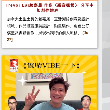
Trevor Lai赖嘉晟 作客《穎音楓報》 分享中
加創作旅程
加拿大土生土長的赖嘉晟一直活躍於創意及設計
領域，作品涵蓋服裝設計、動畫製作、角色公仔
模型及書籍創作，展現出獨特的個人風格。
[Jul
27]