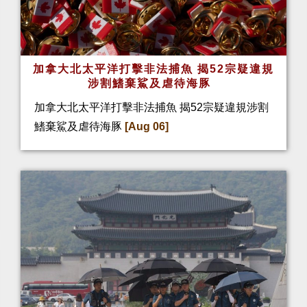
加拿大北太平洋打擊非法捕魚 揭52宗疑違規
涉割鰭棄鯊及虐待海豚
加拿大北太平洋打擊非法捕魚 揭52宗疑違規涉割
鰭棄鯊及虐待海豚
[Aug 06]