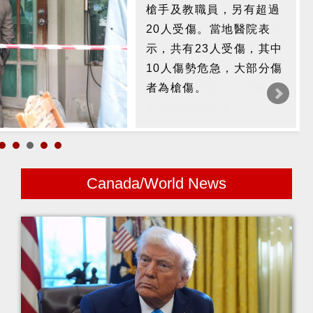
槍手及教職員，另有超過
20人受傷。當地醫院表
示，共有23人受傷，其中
10人傷勢危急，大部分傷
者為槍傷。
Canada/World News