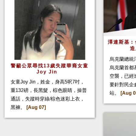
澤連斯基︰
造
烏克蘭總統
警籲公眾尋找13歲失蹤華裔女童
烏克蘭首都
Joy Jin
空襲，已經
女童Joy Jin，姓金，身高5呎7吋，
要針對民企
重132磅，長黑髮，棕色眼睛，操普
站。
[Aug 0
通話，失蹤時穿綠/棕色迷彩上衣，
黑褲。
[Aug 07]