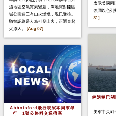
表示美國同
溫地區空氣質素變差，滿地寶對開區
強調以色列
域公園週三有山火燃燒，現已受控。
31]
騎警認為是人為引發山火，正調查起
火原因。
[Aug 07]
伊朗稱已關
Abbotsford飛行表演本周末舉
美軍中央司
行 1號公路料交通擠塞