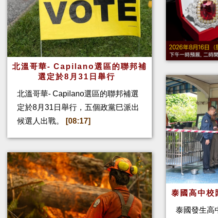
北溫哥華- Capilano選區的聯邦補
選定於8月31日舉行
北溫哥華- Capilano選區的聯邦補選
定於8月31日舉行，五個政黨巳派出
候選人出戰。
[08:17]
泰國高中校
泰國發生高