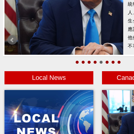
槍
2
示
1
者
Local News
Cana