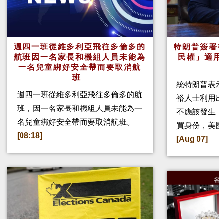
週四一班從維多利亞飛往多倫多的
特朗普簽署
航班因一名家長和機組人員未能為
民權」適
一名兒童綁好安全帶而要取消航
班
統特朗普表
週四一班從維多利亞飛往多倫多的航
裕人士利用
班，因一名家長和機組人員未能為一
不應該發生
名兒童綁好安全帶而要取消航班。
買身份，美
[08:18]
[Aug 07]