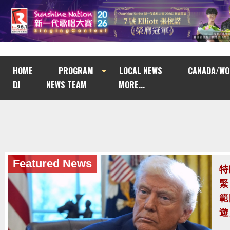
HOME
PROGRAM
LOCAL NEWS
CANADA/WO
DJ
NEWS TEAM
MORE...
Featured News
泰
至
泰
案