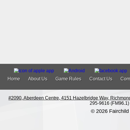
Home
About Us
Game Rules
Contact Us
Com
#2090, Aberdeen Centre, 4151 Hazelbridge Way, Richmon
295-9616 (FM96.1)
© 2026 Fairchild