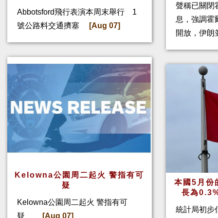
聲稱已關閉
Abbotsford飛行表演本周末舉行 1
息，強調霍
號公路料交通擠塞
[Aug 07]
開放，伊朗
Kelowna公園周二起火 警指有可
本國5月份
疑
長為0.
Kelowna公園周二起火 警指有可
統計局初步
疑
[Aug 07]