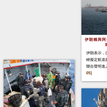
伊朗稱與阿
伊朗表示，
峽擬定航道
聯合聲明進
05]