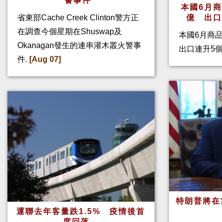
警事件
本國6月
省東部Cache Creek Clinton警方正
億 出
在調查今個星期在Shuswap及
本國6月商
Okanagan發生的連串灌木叢火警事
出口連升5
件.
[Aug 07]
特朗普將在
運聯去年客量跌1.5% 疫情後首
度回落