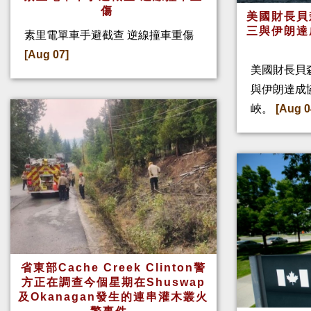
傷
美國財長貝
三與伊朗達
素里電單車手避截查 逆線撞車重傷
[Aug 07]
美國財長貝
與伊朗達成
峽。
[Aug 0
省東部Cache Creek Clinton警
方正在調查今個星期在Shuswap
及Okanagan發生的連串灌木叢火