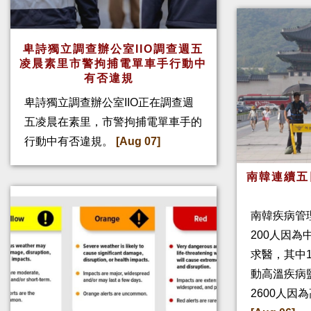
卑詩獨立調查辦公室IIO調查週五
凌晨素里市警拘捕電單車手行動中
有否違規
卑詩獨立調查辦公室IIO正在調查週
五凌晨在素里，市警拘捕電單車手的
行動中有否違規。
[Aug 07]
南韓連續五
南韓疾病管
200人因
求醫，其中
動高溫疾病
2600人因