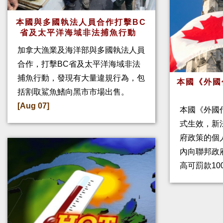
本國與多國執法人員合作打擊BC
省及太平洋海域非法捕魚行動
加拿大漁業及海洋部與多國執法人員
合作，打擊BC省及太平洋海域非法
捕魚行動，發現有大量違規行為，包
本國《外國
括割取鯊魚鰭向黑市市場出售。
[Aug 07]
本國《外國
式生效，新
府政策的個人
內向聯邦政
高可罰款10