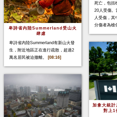
死亡，包括
20人受傷。
人受傷，其
分傷者為槍
卑詩省內陸Summerland受山火
肆虐
卑詩省內陸Summerland有新山火發
生，附近地區正在進行疏散，超過2
萬名居民被迫撤離。
[08:16]
加拿大統計
對上1