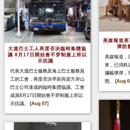
美媒報道美
彈防
大溫巴士工人再度否決臨時集體協
議 8月17日開始會不穿制服上班以
美媒報道，
示抗議
來，已消耗
代表大溫巴士服務及海上巴士服務員
攔截導彈，
工的工會，再度否決早前與資方岸山
態。
[Aug 0
巴士公司達成的臨時集體協議。工會
成員8月17日開始會不穿制服上班以
示抗議。
[Aug 07]