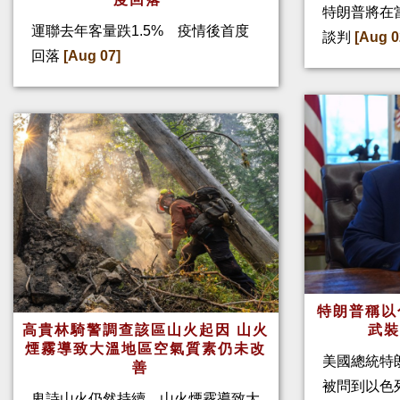
特朗普將在
運聯去年客量跌1.5% 疫情後首度
談判
[Aug 0
回落
[Aug 07]
特朗普稱以
高貴林騎警調查該區山火起因 山火
武
煙霧導致大溫地區空氣質素仍未改
美國總統特
善
被問到以色
卑詩山火仍然持續，山火煙霧導致大