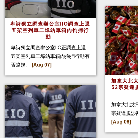
卑詩獨立調查辦公室IIO調查上週
五架空列車二埠站車箱內拘捕行
動
卑詩獨立調查辦公室IIO正調查上週
五架空列車二埠站車箱內拘捕行動有
否違規。
[Aug 07]
加拿大北太
52宗疑違
加拿大北太
宗疑違規涉
[Aug 06]