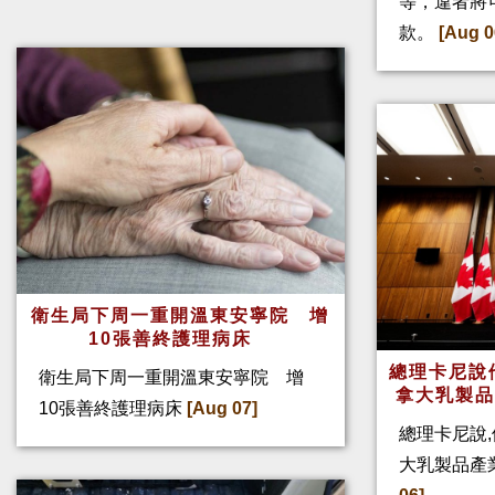
等，違者將
款。
[Aug 0
衛生局下周一重開溫東安寧院 增
10張善終護理病床
總理卡尼說他
衛生局下周一重開溫東安寧院 增
拿大乳製
10張善終護理病床
[Aug 07]
總理卡尼說,
大乳製品產