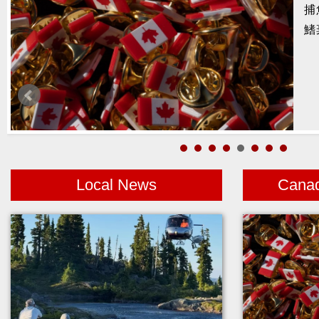
暑
醫
月
警
高
Local News
Cana