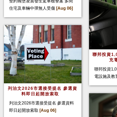
聖約翰堡凌晨發生駕車槍擊案 多間
住宅及車輛中彈無人受傷
[Aug 06]
聯邦投資1,
充
聯邦投資1,
電設施及教
列治文2026市選接受提名 參選資
料即日起開放索取
列治文2026市選接受提名 參選資料
即日起開放索取
[Aug 06]