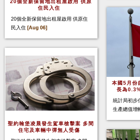
20個全新保留地出租屋啟用 供原
住民入住
20個全新保留地出租屋啟用 供原住
民入住
[Aug 06]
本國5月份
長為0.
統計局初步
生產總值增幅
聖約翰堡凌晨發生駕車槍擊案 多間
住宅及車輛中彈無人受傷