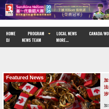
HOME
PROGRAM
LOCAL NEWS
CANADA/WO
DJ
NEWS TEAM
MORE...
Featured News
南
與
南
去