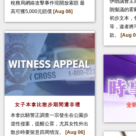
伊朗議會主
稅務局網絡攻擊事件現開放索賠 最
朗擬議的霍
高可獲5,000元賠償
[Aug 06]
初步文本，
等，違者將
款。
[Aug 0
女子本拿比散步期間遭非禮
本拿比騎警正調查一宗發生在公園步
道性侵案，提醒公眾，尤其女性外出
散步時要留意四周情況。
[Aug 06]