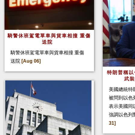
騎警休班駕電單車與貨車相撞 重傷
送院
騎警休班駕電單車與貨車相撞 重傷
送院
[Aug 06]
特朗普稱以
武
美國總統特
被問到以色
表示美國同
強調以色列
31]