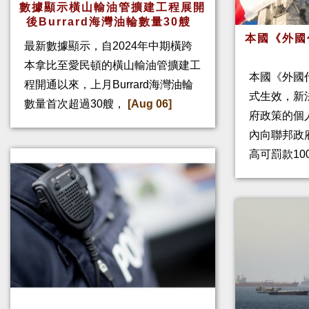
數據顯示橫山輸油管擴建工程展開
後Burrard海灣油輪數量30艘
本國《外國
最新數據顯示，自2024年中期橫跨
本拿比至愛民頓的橫山輸油管擴建工
本國《外國
程開通以來，上月Burrard海灣油輪
式生效，新
數量首次超過30艘，
[Aug 06]
府政策的個人
內向聯邦政
高可罰款10