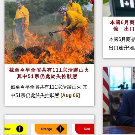
本國6月
億 出
本國6月商
出口連升5
截至今早全省共有111宗活躍山火
其中51宗仍處於失控狀態
截至今早全省共有111宗活躍山火 其
中51宗仍處於失控狀態
[Aug 06]