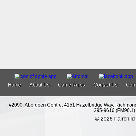
Home
About Us
Game Rules
Contact Us
Com
#2090, Aberdeen Centre, 4151 Hazelbridge Way, Richmon
295-9616 (FM96.1)
© 2026 Fairchild