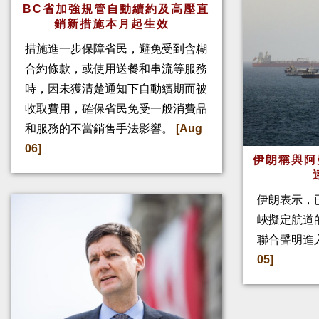
BC省加強規管自動續約及高壓直
銷新措施本月起生效
措施進一步保障省民，避免受到含糊
合約條款，或使用送餐和串流等服務
時，因未獲清楚通知下自動續期而被
收取費用，確保省民免受一般消費品
和服務的不當銷售手法影響。
[Aug
06]
伊朗稱與阿
伊朗表示，
峽擬定航道
聯合聲明進
05]