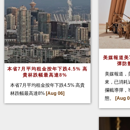
美媒報道美
彈防
本省7月平均租金按年下跌4.5% 高
美媒報道，
貴林跌幅最高達8%
來，已消耗
本省7月平均租金按年下跌4.5% 高貴
攔截導彈，
林跌幅最高達8%
[Aug 06]
態。
[Aug 0