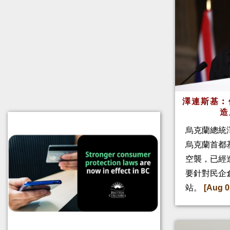
澤連斯基︰
造
烏克蘭總統
烏克蘭首都
空襲，已經
要針對民企
站。
[Aug 0