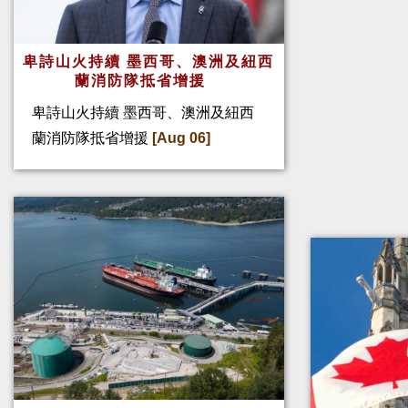
卑詩山火持續 墨西哥、澳洲及紐西
蘭消防隊抵省增援
卑詩山火持續 墨西哥、澳洲及紐西
蘭消防隊抵省增援
[Aug 06]