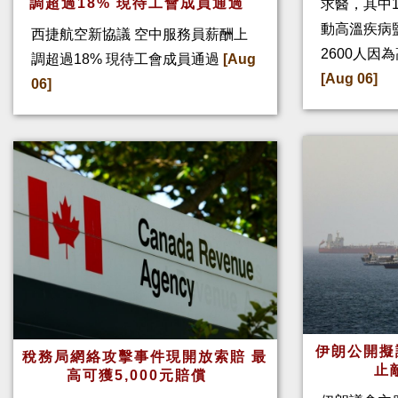
調超過18% 現待工會成員通過
求醫，其中
動高溫疾病
西捷航空新協議 空中服務員薪酬上
2600人因
調超過18% 現待工會成員通過
[Aug
[Aug 06]
06]
伊朗公開擬
稅務局網絡攻擊事件現開放索賠 最
止
高可獲5,000元賠償