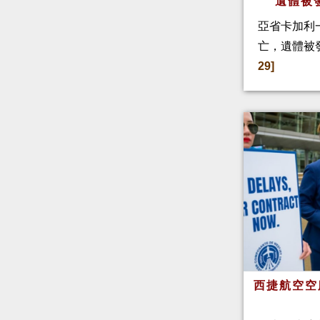
遺體被
亞省卡加利
亡，遺體被
29]
西捷航空空