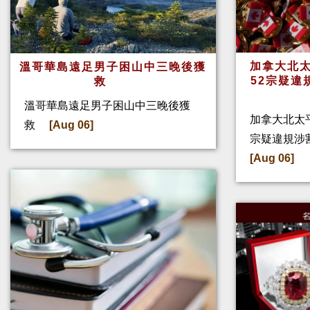
加拿大北太
溫哥華島遠足男子困山中三晚後獲
52宗疑違
救
溫哥華島遠足男子困山中三晚後獲
加拿大北太
救
[Aug 06]
宗疑違規涉
[Aug 06]