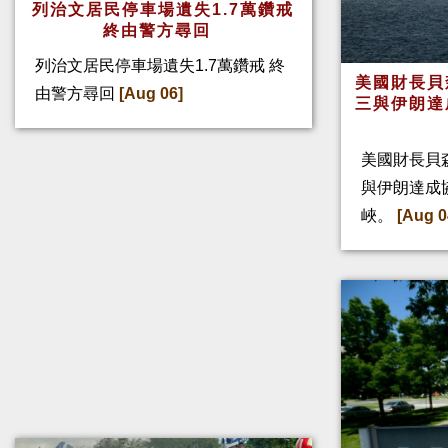
列治文居民停車場遺失1.7萬鑽戒
終由警方尋回
列治文居民停車場遺失1.7萬鑽戒 終
美國財長貝
由警方尋回
[Aug 06]
三與伊朗達
美國財長貝
與伊朗達成
峽。
[Aug 0