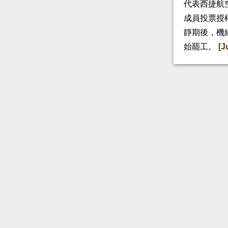
代表西捷航空
成員投票授
靜期後，機
始罷工。
[J