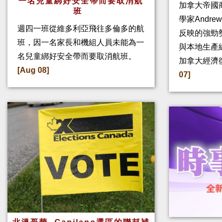
一名兒童綁好安全帶而要取消航
加拿大帝國
班
學家Andre
週四一班從維多利亞飛往多倫多的航
反映的強勁
班，因一名家長和機組人員未能為一
與本地生產
名兒童綁好安全帶而要取消航班。
加拿大經濟
[Aug 08]
07]