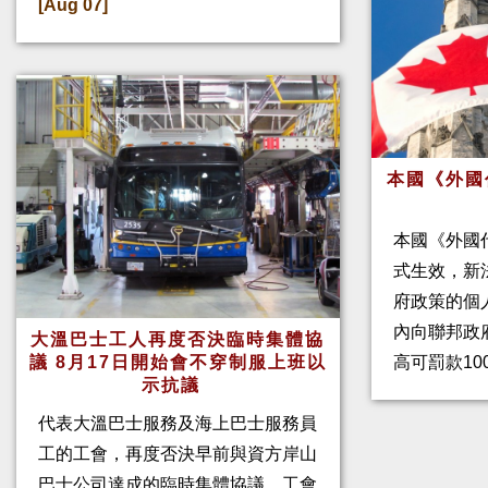
[Aug 07]
本國《外國
本國《外國
式生效，新
府政策的個人
內向聯邦政
大溫巴士工人再度否決臨時集體協
高可罰款10
議 8月17日開始會不穿制服上班以
示抗議
代表大溫巴士服務及海上巴士服務員
工的工會，再度否決早前與資方岸山
巴士公司達成的臨時集體協議。工會