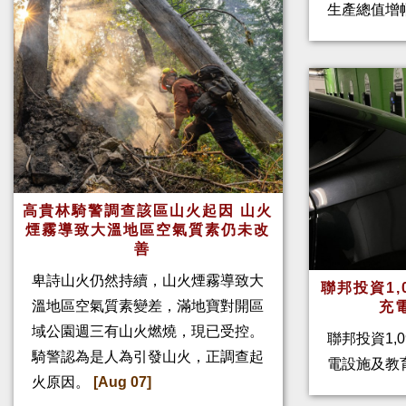
生產總值增幅
高貴林騎警調查該區山火起因 山火
煙霧導致大溫地區空氣質素仍未改
善
卑詩山火仍然持續，山火煙霧導致大
聯邦投資1,
溫地區空氣質素變差，滿地寶對開區
充
域公園週三有山火燃燒，現已受控。
聯邦投資1,
騎警認為是人為引發山火，正調查起
電設施及教
火原因。
[Aug 07]