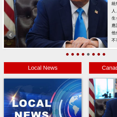
槍
2
示
1
者
Local News
Cana