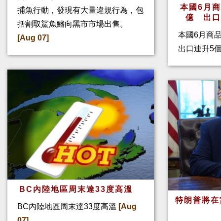
本國6月
捕魚行動，發現有大量違規行為，包
億 出
括割取鯊魚鰭向黑市市場出售。
本國6月商
[Aug 07]
出口連升5
BC內陸地區周末達33度高溫
特朗普將在
BC內陸地區周末達33度高溫
[Aug
07]