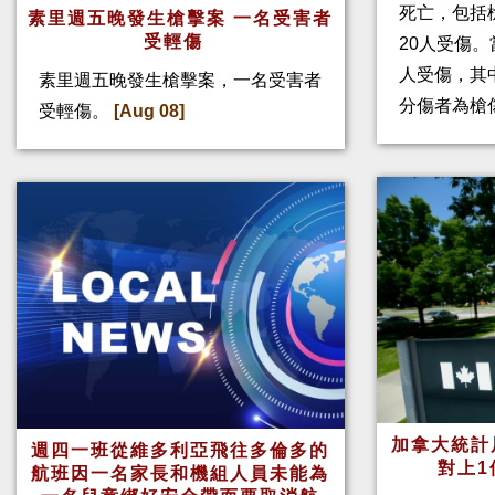
死亡，包括
素里週五晚發生槍擊案 一名受害者
受輕傷
20人受傷。
人受傷，其
素里週五晚發生槍擊案，一名受害者
分傷者為槍
受輕傷。
[Aug 08]
加拿大統計
週四一班從維多利亞飛往多倫多的
對上1
航班因一名家長和機組人員未能為