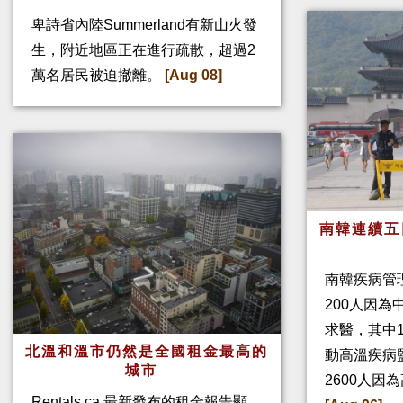
卑詩省內陸Summerland有新山火發
生，附近地區正在進行疏散，超過2
萬名居民被迫撤離。
[Aug 08]
南韓連續五
南韓疾病管
200人因
求醫，其中
北溫和溫市仍然是全國租金最高的
動高溫疾病
城市
2600人因
Rentals.ca 最新發布的租金報告顯