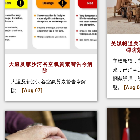
美媒報道美
彈防
美媒報道，
大溫及菲沙河谷空氣質素警告今解
來，已消耗
除
攔截導彈，
大溫及菲沙河谷空氣質素警告今解
態。
[Aug 0
除
[Aug 07]