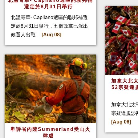
北溫哥華- Capilano選區的聯邦補
選定於8月31日舉行
北溫哥華- Capilano選區的聯邦補選
定於8月31日舉行，五個政黨巳派出
候選人出戰。
[Aug 08]
加拿大北太
52宗疑違
加拿大北太
宗疑違規涉
[Aug 06]
卑詩省內陸Summerland受山火
肆虐