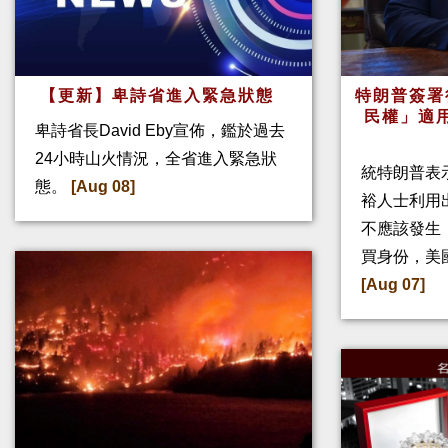
【更新】卑詩省進入緊急狀態
特朗普簽署
民權」適
卑詩省長David Eby宣佈，鑑於過去
24小時山火情況，全省進入緊急狀
統特朗普表
態。
[Aug 08]
裕人士利用
不應該發生
買身份，美
[Aug 07]