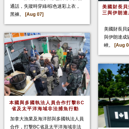
通話，失蹤時穿綠/棕色迷彩上衣，
美國財長貝
三與伊朗達
黑褲。
[Aug 07]
美國財長貝
與伊朗達成
峽。
[Aug 0
本國與多國執法人員合作打擊BC
省及太平洋海域非法捕魚行動
加拿大漁業及海洋部與多國執法人員
合作，打擊BC省及太平洋海域非法