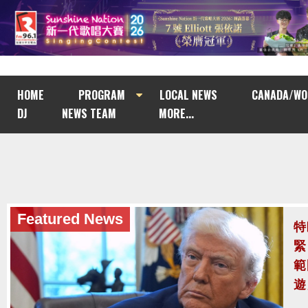
HOME
PROGRAM
LOCAL NEWS
CANADA/WO
DJ
NEWS TEAM
MORE...
Featured News
泰
至
泰
案