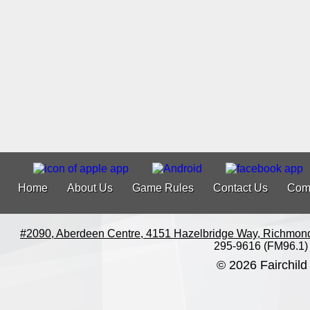
Home
About Us
Game Rules
Contact Us
Com
#2090, Aberdeen Centre, 4151 Hazelbridge Way, Richmon
295-9616 (FM96.1)
© 2026 Fairchild