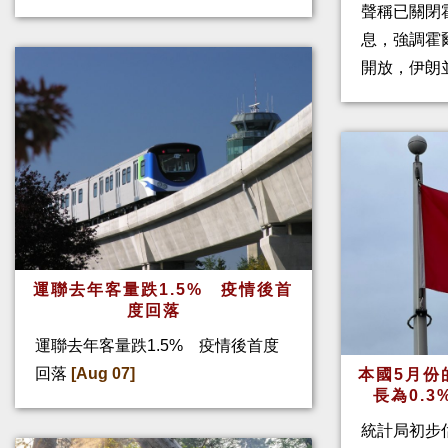
聲稱已關閉
息，強調霍
開放，伊朗
運聯去年客量跌1.5% 疫情後首
度回落
運聯去年客量跌1.5% 疫情後首度
回落
[Aug 07]
本國5月份
長為0.
統計局初步