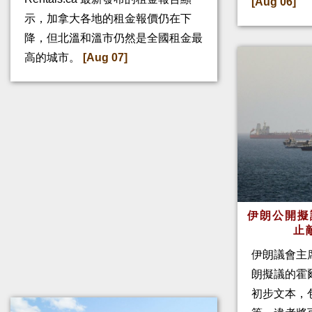
[Aug 06]
示，加拿大各地的租金報價仍在下
降，但北溫和溫市仍然是全國租金最
高的城市。
[Aug 07]
伊朗公開擬
止
伊朗議會主
朗擬議的霍
初步文本，