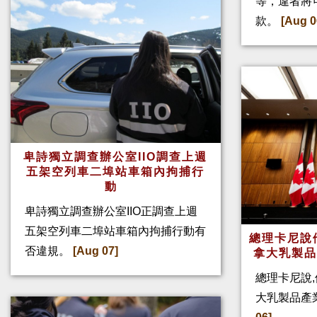
等，違者將
款。
[Aug 0
卑詩獨立調查辦公室IIO調查上週
五架空列車二埠站車箱內拘捕行
動
卑詩獨立調查辦公室IIO正調查上週
五架空列車二埠站車箱內拘捕行動有
總理卡尼說他
否違規。
[Aug 07]
拿大乳製
總理卡尼說,
大乳製品產