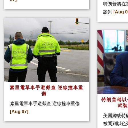
特朗普將在
談判
[Aug 0
素里電單車手避截查 逆線撞車重
傷
特朗普稱以
素里電單車手避截查 逆線撞車重傷
武
[Aug 07]
美國總統特
被問到以色