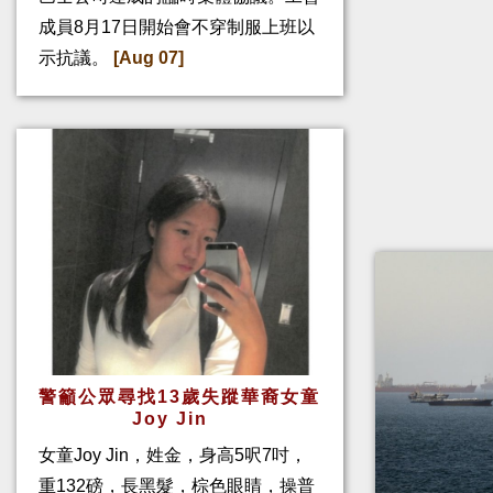
成員8月17日開始會不穿制服上班以
示抗議。
[Aug 07]
警籲公眾尋找13歲失蹤華裔女童
Joy Jin
女童Joy Jin，姓金，身高5呎7吋，
重132磅，長黑髮，棕色眼睛，操普