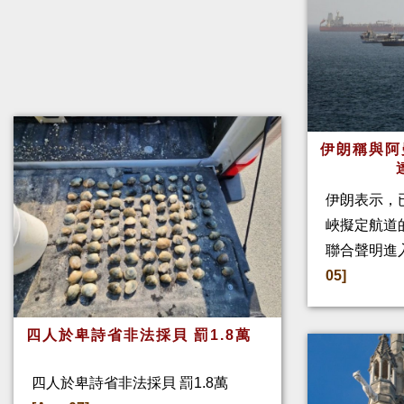
伊朗稱與阿
伊朗表示，
峽擬定航道
聯合聲明進
05]
四人於卑詩省非法採貝 罰1.8萬
四人於卑詩省非法採貝 罰1.8萬