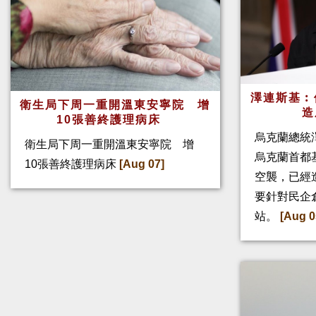
澤連斯基︰
衛生局下周一重開溫東安寧院 增
造
10張善終護理病床
烏克蘭總統
衛生局下周一重開溫東安寧院 增
烏克蘭首都
10張善終護理病床
[Aug 07]
空襲，已經
要針對民企
站。
[Aug 0