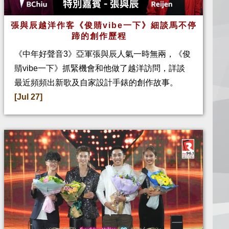
張與辰越洋作客《俊䝼vibe一下》細談馬不停
蹄的創作歷程
《中年好聲音3》亞軍張與辰人氣一時無兩，《俊
䝼vibe一下》抓緊機會和他做了越洋訪問，詳談
最近頻頻出新歌及自家設計手錶的創作故事。
[Jul 27]