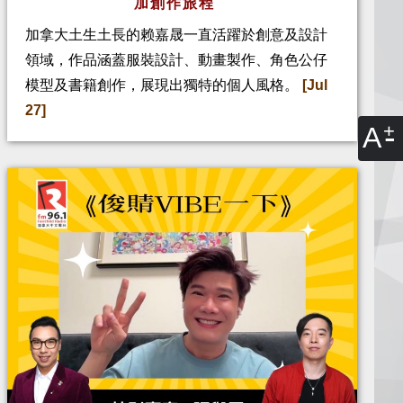
加創作旅程
加拿大土生土長的赖嘉晟一直活躍於創意及設計
領域，作品涵蓋服裝設計、動畫製作、角色公仔
模型及書籍創作，展現出獨特的個人風格。
[Jul
27]
A