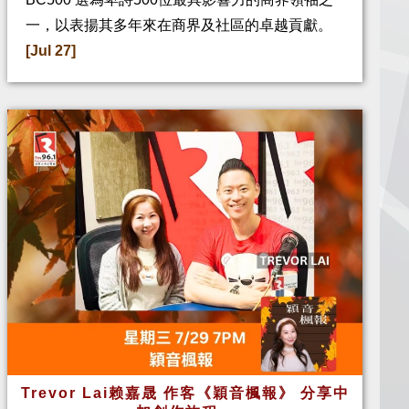
一，以表揚其多年來在商界及社區的卓越貢獻。
[Jul 27]
Trevor Lai赖嘉晟 作客《穎音楓報》 分享中