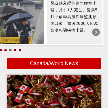
暑或熱衰竭等到急症室求
醫，其中1人死亡。當局5
月中啟動高溫疾病監測預
警以來，超過2600人因為
高溫相關疾病求醫。
Canada/World News