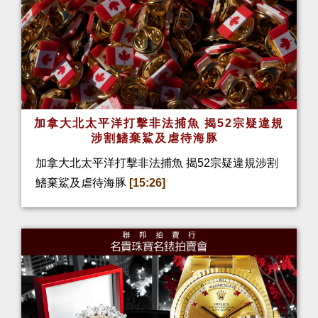
加拿大北太平洋打擊非法捕魚 揭52宗疑違規
涉割鰭棄鯊及虐待海豚
加拿大北太平洋打擊非法捕魚 揭52宗疑違規涉割
鰭棄鯊及虐待海豚
[15:26]