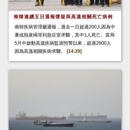
南韓連續五日通報懷疑與高溫相關死亡病例
南韓疾病管理廳通報，過去一日超過200人因為中
暑或熱衰竭等到急症室求醫，其中1人死亡。當局
5月中啟動高溫疾病監測預警以來，超過2600人
因為高溫相關疾病求醫。
[14:29]