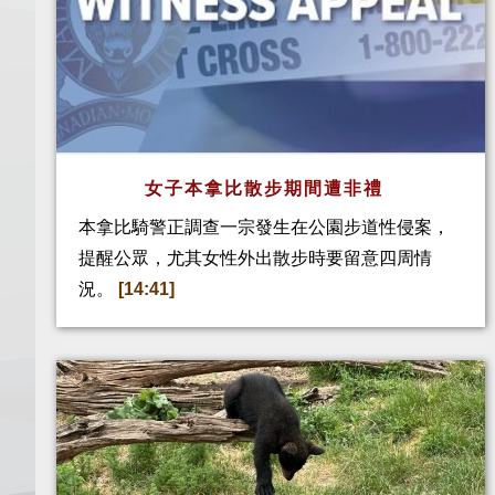
女子本拿比散步期間遭非禮
本拿比騎警正調查一宗發生在公園步道性侵案，
提醒公眾，尤其女性外出散步時要留意四周情
況。
[14:41]