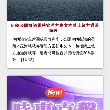
伊朗公開擬議霍峽管理方案文本禁止敵方通過
海峽
伊朗議會主席團成員薩利米，公開伊朗擬議的霍
爾木茲海峽戰略管理方案初步文本，包括禁止敵
方通過海峽等，違者將可被處以貨物價值20%罰
款。
[14:18]