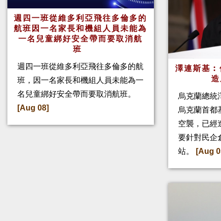
週四一班從維多利亞飛往多倫多的
航班因一名家長和機組人員未能為
一名兒童綁好安全帶而要取消航
班
週四一班從維多利亞飛往多倫多的航
澤連斯基︰
造
班，因一名家長和機組人員未能為一
名兒童綁好安全帶而要取消航班。
烏克蘭總統
[Aug 08]
烏克蘭首都
空襲，已經
要針對民企
站。
[Aug 0