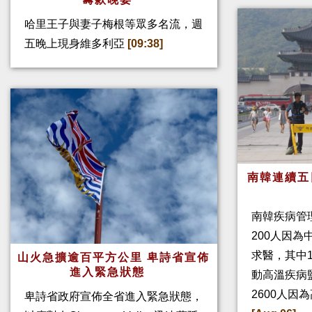
哈里王子與妻子梅根等眾多名流，週
五晚上現身維多利亞
[09:38]
南韓連續五
南韓疾病管
200人因
求醫，其中
山火急擴逾百平方公里 卑詩省宣佈
進入緊急狀態
動高溫疾病
2600人因
卑詩省政府宣佈全省進入緊急狀態，