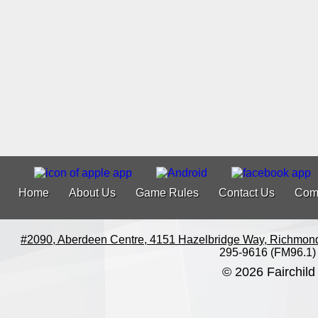
Home
About Us
Game Rules
Contact Us
Com
#2090, Aberdeen Centre, 4151 Hazelbridge Way, Richmon
295-9616 (FM96.1)
© 2026 Fairchild