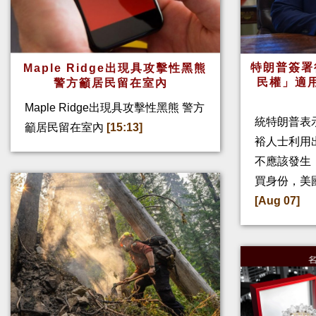
特朗普簽署
Maple Ridge出現具攻擊性黑熊
民權」適
警方籲居民留在室內
Maple Ridge出現具攻擊性黑熊 警方
統特朗普表
籲居民留在室內
[15:13]
裕人士利用
不應該發生
買身份，美
[Aug 07]