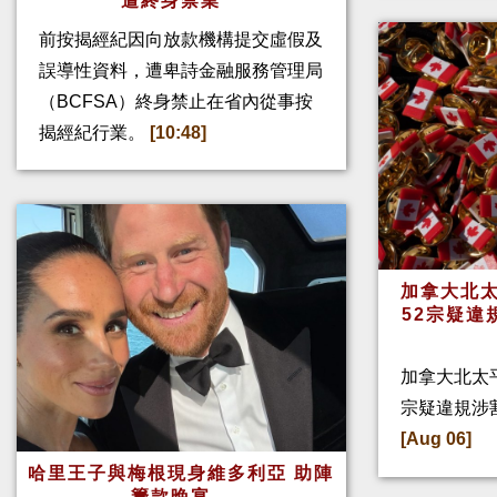
遭終身禁業
前按揭經紀因向放款機構提交虛假及
誤導性資料，遭卑詩金融服務管理局
（BCFSA）終身禁止在省內從事按
揭經紀行業。
[10:48]
加拿大北太
52宗疑違
加拿大北太
宗疑違規涉
[Aug 06]
哈里王子與梅根現身維多利亞 助陣
籌款晚宴