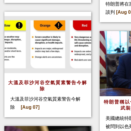
特朗普將在
談判
[Aug 0
大溫及菲沙河谷空氣質素警告今解
除
大溫及菲沙河谷空氣質素警告今解
特朗普稱以
除
[Aug 07]
武
美國總統特
被問到以色