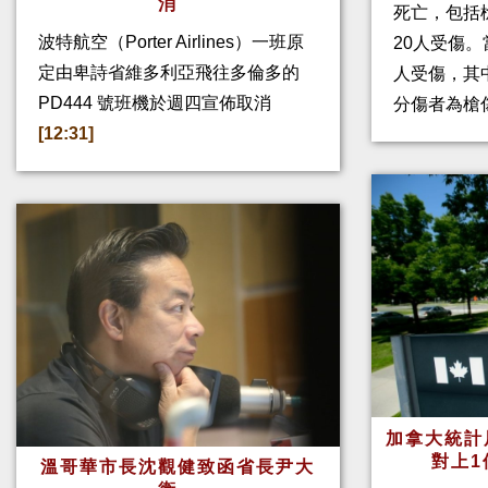
消
死亡，包括
波特航空（Porter Airlines）一班原
20人受傷。
定由卑詩省維多利亞飛往多倫多的
人受傷，其
PD444 號班機於週四宣佈取消
分傷者為槍
[12:31]
加拿大統計
對上1
溫哥華市長沈觀健致函省長尹大