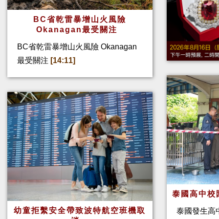
BC省乾雷暴增山火風險
Okanagan最受關注
BC省乾雷暴增山火風險 Okanagan
最受關注
[14:11]
泰國高中校
幼童拒繫安全帶致波特航空班機取
泰國發生高