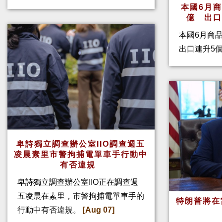
本國6月
億 出
本國6月商
出口連升5
卑詩獨立調查辦公室IIO調查週五
凌晨素里市警拘捕電單車手行動中
有否違規
卑詩獨立調查辦公室IIO正在調查週
五凌晨在素里，市警拘捕電單車手的
特朗普將在
行動中有否違規。
[Aug 07]