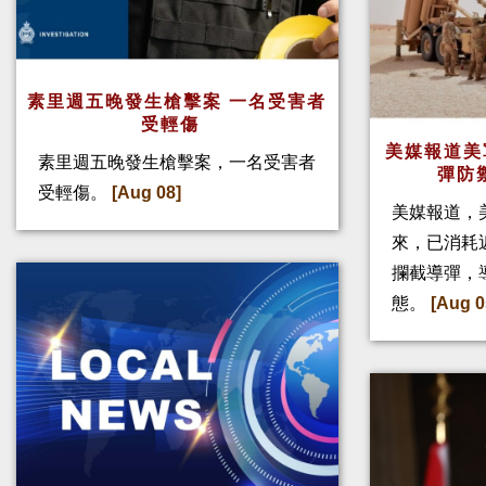
素里週五晚發生槍擊案 一名受害者
受輕傷
美媒報道美
素里週五晚發生槍擊案，一名受害者
彈防
受輕傷。
[Aug 08]
美媒報道，
來，已消耗
攔截導彈，
態。
[Aug 0