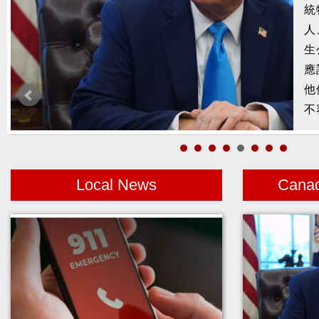
槍
2
示
1
者
Local News
Cana