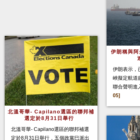
伊朗稱與阿
伊朗表示，
峽擬定航道
聯合聲明進
05]
北溫哥華- Capilano選區的聯邦補
選定於8月31日舉行
北溫哥華- Capilano選區的聯邦補選
定於8月31日舉行，五個政黨巳派出