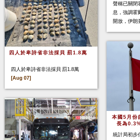
聲稱已關閉
息，強調霍
開放，伊朗
四人於卑詩省非法採貝 罰1.8萬
四人於卑詩省非法採貝 罰1.8萬
[Aug 07]
本國5月份
長為0.
統計局初步