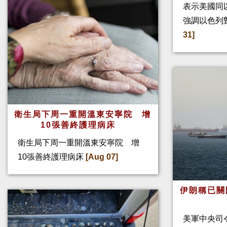
表示美國同
強調以色列
31]
衛生局下周一重開溫東安寧院 增
10張善終護理病床
衛生局下周一重開溫東安寧院 增
10張善終護理病床
[Aug 07]
伊朗稱已關
美軍中央司