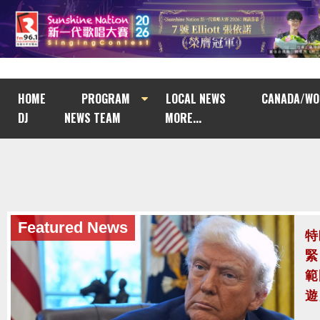
HOME
PROGRAM
LOCAL NEWS
CANADA/WO
DJ
NEWS TEAM
MORE...
Featured News
泰
至
泰
案