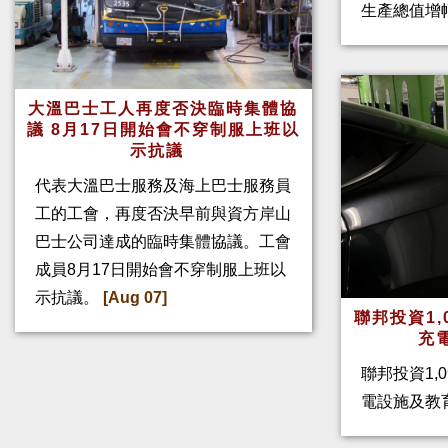
生產總值增幅
大溫巴士工人再度否決臨時集體協
議 8月17日開始會不穿制服上班以
示抗議
代表大溫巴士服務及海上巴士服務員
工的工會，再度否決早前與資方岸山
巴士公司達成的臨時集體協議。工會
成員8月17日開始會不穿制服上班以
示抗議。
[Aug 07]
聯邦投資1,
充
聯邦投資1,
電設施及教