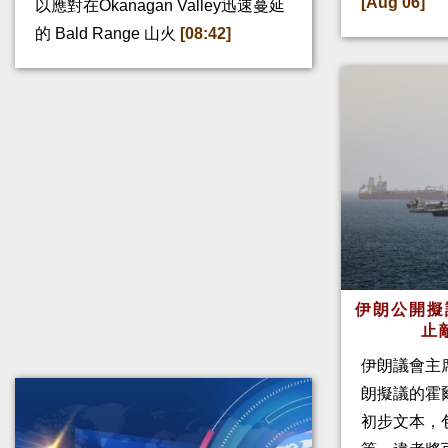
[Aug 06]
以應對在Okanagan Valley迅速蔓延
的 Bald Range 山火
[08:42]
伊朗公開擬
止
伊朗議會主
朗擬議的霍
初步文本，