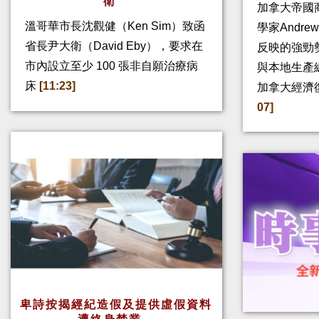
衛
加拿大帝國
溫哥華市長沈觀健（Ken Sim）致函
學家Andre
省長尹大衛（David Eby），要求在
反映的強勁
市內設立至少 100 張非自願治療病
與本地生產
床
[11:23]
加拿大經濟
07]
卑詩按揭經紀造假及提供虛假資料