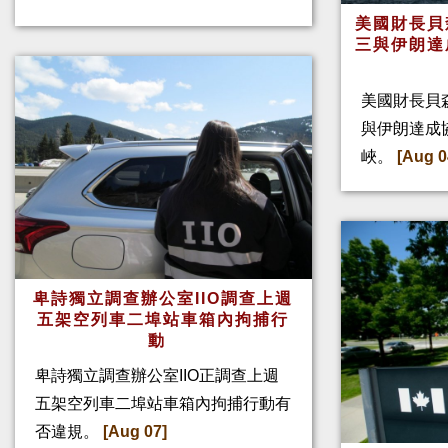
美國財長貝
三與伊朗達
美國財長貝
與伊朗達成
峽。
[Aug 0
卑詩獨立調查辦公室IIO調查上週
五架空列車二埠站車箱內拘捕行
動
卑詩獨立調查辦公室IIO正調查上週
五架空列車二埠站車箱內拘捕行動有
否違規。
[Aug 07]