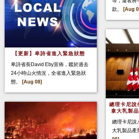
等，違者將
款。
[Aug 0
【更新】卑詩省進入緊急狀態
卑詩省長David Eby宣佈，鑑於過去
24小時山火情況，全省進入緊急狀
態。
[Aug 08]
總理卡尼說他
拿大乳製
總理卡尼說,
大乳製品產