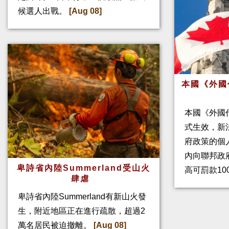
候選人出戰。
[Aug 08]
本國《外國
本國《外國
式生效，新
府政策的個人
內向聯邦政
卑詩省內陸Summerland受山火
高可罰款10
肆虐
卑詩省內陸Summerland有新山火發
生，附近地區正在進行疏散，超過2
萬名居民被迫撤離。
[Aug 08]