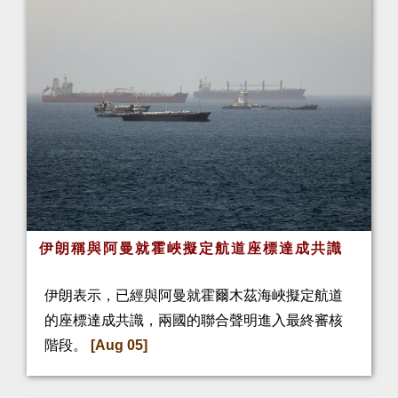
伊朗稱與阿曼就霍峽擬定航道座標達成共識
伊朗表示，已經與阿曼就霍爾木茲海峽擬定航道
的座標達成共識，兩國的聯合聲明進入最終審核
階段。
[Aug 05]