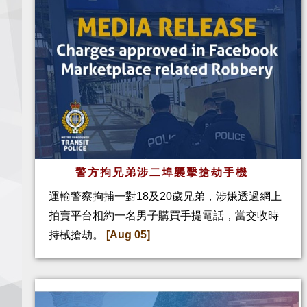
警方拘兄弟涉二埠襲擊搶劫手機
運輸警察拘捕一對18及20歲兄弟，涉嫌透過網上
拍賣平台相約一名男子購買手提電話，當交收時
持械搶劫。
[Aug 05]