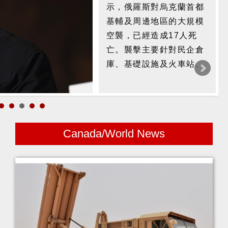
示，俄羅斯對烏克蘭首都
基輔及周邊地區的大規模
空襲，已經造成17人死
亡。襲擊主要針對民企倉
庫、基礎設施及火車站。
Canada/World News