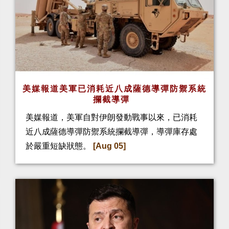
美媒報道美軍已消耗近八成薩德導彈防禦系統
攔截導彈
美媒報道，美軍自對伊朗發動戰事以來，已消耗
近八成薩德導彈防禦系統攔截導彈，導彈庫存處
於嚴重短缺狀態。
[Aug 05]