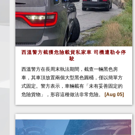
西溫警方截獲危險載貨私家車 司機遭勒令停
駛
西溫警方在長周末執法期間，截查一輛黑色房
車，其車頂放置兩個大型黑色圓桶，僅以簡單方
式固定。警方表示，車輛載有「未有妥善固定的
危險貨物」，形容這種做法非常危險。
[Aug 05]