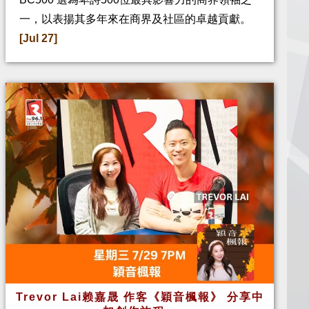
一，以表揚其多年來在商界及社區的卓越貢獻。
[Jul 27]
Trevor Lai赖嘉晟 作客《穎音楓報》 分享中