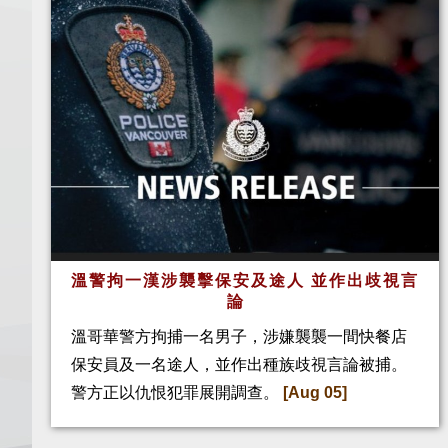
溫警拘一漢涉襲擊保安及途人 並作出歧視言
論
溫哥華警方拘捕一名男子，涉嫌襲襲一間快餐店
保安員及一名途人，並作出種族歧視言論被捕。
警方正以仇恨犯罪展開調查。
[Aug 05]