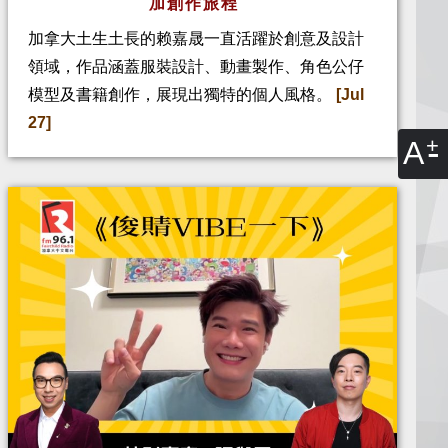
加創作旅程
加拿大土生土長的赖嘉晟一直活躍於創意及設計
領域，作品涵蓋服裝設計、動畫製作、角色公仔
模型及書籍創作，展現出獨特的個人風格。
[Jul
27]
A