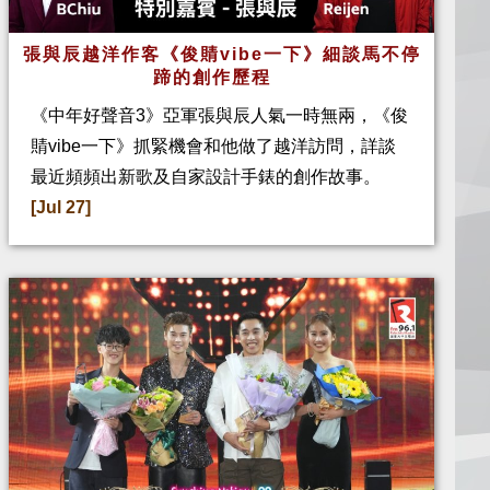
張與辰越洋作客《俊䝼vibe一下》細談馬不停
蹄的創作歷程
《中年好聲音3》亞軍張與辰人氣一時無兩，《俊
䝼vibe一下》抓緊機會和他做了越洋訪問，詳談
最近頻頻出新歌及自家設計手錶的創作故事。
[Jul 27]