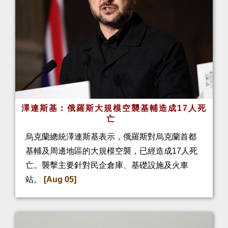
澤連斯基︰俄羅斯大規模空襲基輔造成17人死
亡
烏克蘭總統澤連斯基表示，俄羅斯對烏克蘭首都
基輔及周邊地區的大規模空襲，已經造成17人死
亡。襲擊主要針對民企倉庫、基礎設施及火車
站。
[Aug 05]