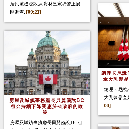
居民被廹疏散,高貴林皇家騎警正展
開調查.
[09:21]
總理卡尼說他
拿大乳製
總理卡尼說,
大乳製品產
房屋及城鎮事務廳長貝麗儀說BC
06]
租金持續下降受惠於省政府的政
策
房屋及城鎮事務廳長貝麗儀說,BC租