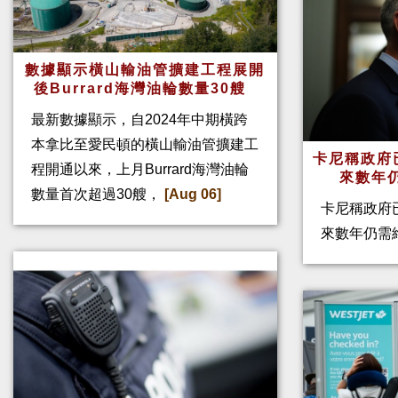
數據顯示橫山輸油管擴建工程展開
後Burrard海灣油輪數量30艘
最新數據顯示，自2024年中期橫跨
本拿比至愛民頓的橫山輸油管擴建工
卡尼稱政府
程開通以來，上月Burrard海灣油輪
來數年
數量首次超過30艘，
[Aug 06]
卡尼稱政府
來數年仍需