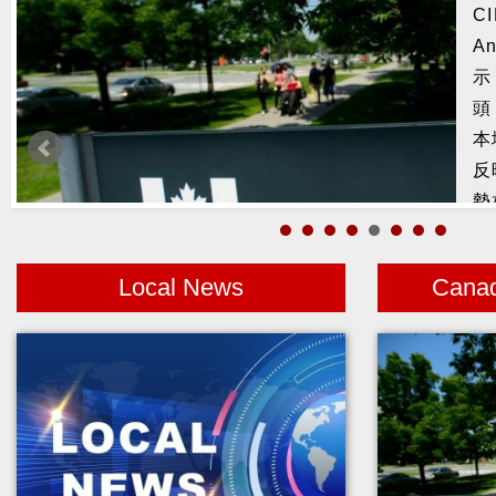
C
捕
An
鰭
示
頭
本
反
勢
Local News
Cana