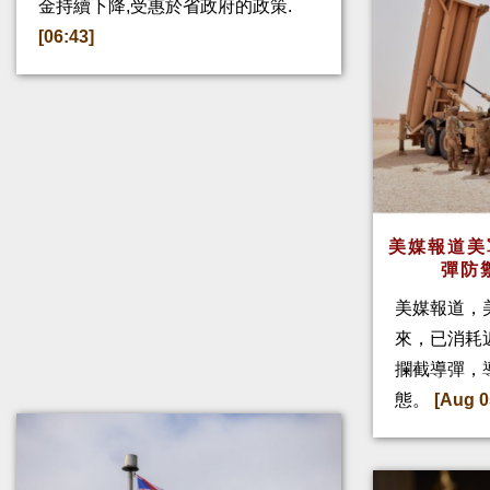
金持續下降,受惠於省政府的政策.
[06:43]
美媒報道美
彈防
美媒報道，
來，已消耗
攔截導彈，
態。
[Aug 0