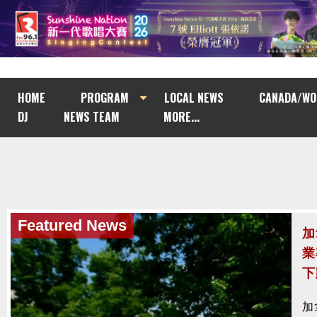
HOME
PROGRAM
LOCAL NEWS
CANADA/WO
DJ
NEWS TEAM
MORE...
Featured News
Featured News
加
加
業
法
下
涉
加
加