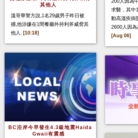
200人因
其他人
求醫，其中
溫哥華警方說,1名29歲男子昨日被
動高溫疾病
捕,他涉嫌在1間餐廳外持利斧威脅其
2600人因
他人.
[10:18]
[Aug 06]
BC沿岸今早發生4.3級地震Haida
Gwaii有震感