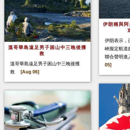
伊朗稱與阿
伊朗表示，
溫哥華島遠足男子困山中三晚後獲
峽擬定航道
救
聯合聲明進
溫哥華島遠足男子困山中三晚後獲
05]
救
[Aug 06]