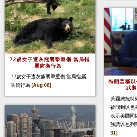
72歲女子遭灰熊襲擊重傷 當局指
屬防衛行為
72歲女子遭灰熊襲擊重傷 當局指屬
特朗普稱以
防衛行為
[Aug 06]
武
美國總統特
被問到以色
表示美國同
強調以色列
31]