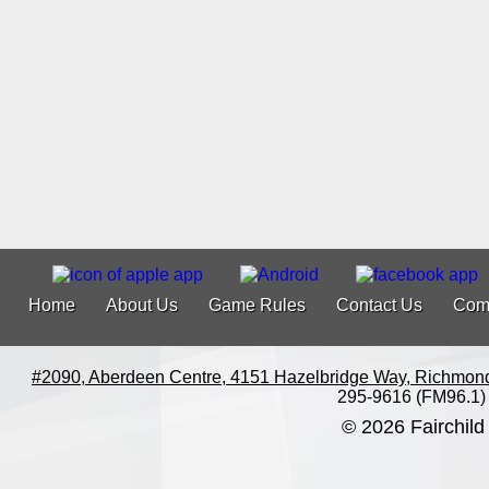
Home
About Us
Game Rules
Contact Us
Com
#2090, Aberdeen Centre, 4151 Hazelbridge Way, Richmon
295-9616 (FM96.1)
© 2026 Fairchild