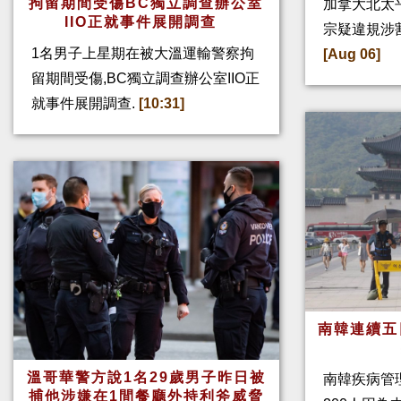
拘留期間受傷BC獨立調查辦公室
加拿大北太
IIO正就事件展開調查
宗疑違規涉
1名男子上星期在被大溫運輸警察拘
[Aug 06]
留期間受傷,BC獨立調查辦公室IIO正
就事件展開調查.
[10:31]
南韓連續五
溫哥華警方說1名29歲男子昨日被
南韓疾病管
捕他涉嫌在1間餐廳外持利斧威脅