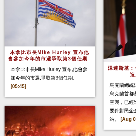
本拿比市長Mike Hurley 宣布他
會參加今年的市選爭取第3個任期
澤連斯基︰
本拿比市長Mike Hurley 宣布,他會參
造
加今年的市選,爭取第3個任期.
烏克蘭總統
[05:45]
烏克蘭首都
空襲，已經
要針對民企
站。
[Aug 0