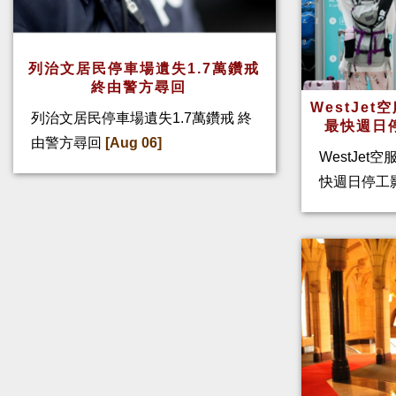
列治文居民停車場遺失1.7萬鑽戒
終由警方尋回
WestJe
列治文居民停車場遺失1.7萬鑽戒 終
最快週日
由警方尋回
[Aug 06]
WestJet
快週日停工