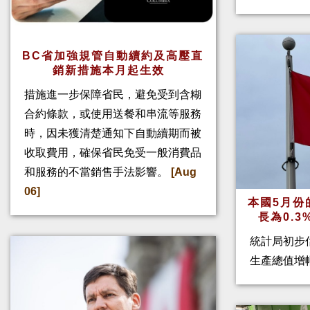
BC省加強規管自動續約及高壓直
銷新措施本月起生效
措施進一步保障省民，避免受到含糊
合約條款，或使用送餐和串流等服務
時，因未獲清楚通知下自動續期而被
收取費用，確保省民免受一般消費品
和服務的不當銷售手法影響。
[Aug
06]
本國5月份
長為0.
統計局初步
生產總值增幅