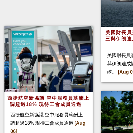
美國財長貝
三與伊朗達
美國財長貝
與伊朗達成
峽。
[Aug 0
西捷航空新協議 空中服務員薪酬上
調超過18% 現待工會成員通過
西捷航空新協議 空中服務員薪酬上
調超過18% 現待工會成員通過
[Aug
06]