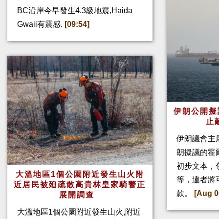
BC沿岸今早發生4.3級地震,Haida
Gwaii有震感.
[09:54]
伊朗公開擬
止
伊朗議會主
朗擬議的霍
初步文本，
大溫地區1個公園附近發生山火附
等，違者將
近居民被廹疏散高貴林皇家騎警正
款。
[Aug 0
展開調查
大溫地區1個公園附近發生山火,附近