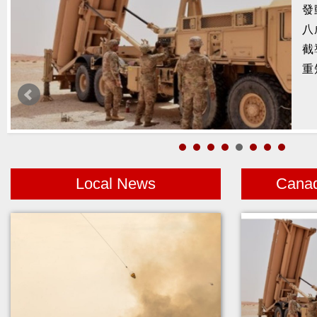
發
示
八
基
截
空
重
亡
庫
Local News
Cana