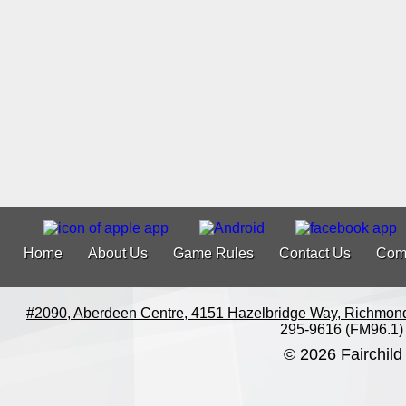
Home
About Us
Game Rules
Contact Us
Com
#2090, Aberdeen Centre, 4151 Hazelbridge Way, Richmon
295-9616 (FM96.1)
© 2026 Fairchild