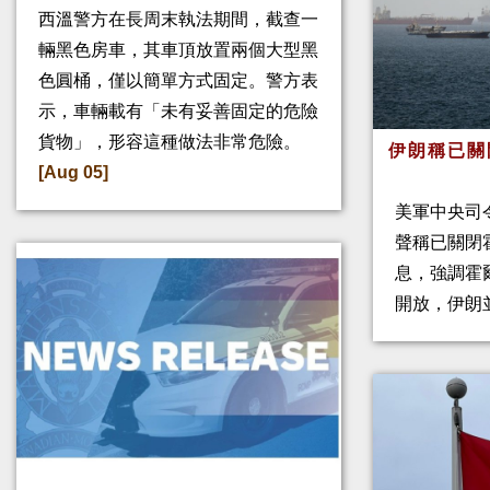
西溫警方在長周末執法期間，截查一
輛黑色房車，其車頂放置兩個大型黑
色圓桶，僅以簡單方式固定。警方表
示，車輛載有「未有妥善固定的危險
貨物」，形容這種做法非常危險。
伊朗稱已關
[Aug 05]
美軍中央司
聲稱已關閉
息，強調霍
開放，伊朗