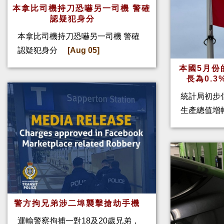
本拿比司機持刀恐嚇另一司機 警確
認疑犯身分
本拿比司機持刀恐嚇另一司機 警確
認疑犯身分
[Aug 05]
本國5月份
長為0.
統計局初步
生產總值增幅
警方拘兄弟涉二埠襲擊搶劫手機
運輸警察拘捕一對18及20歲兄弟，