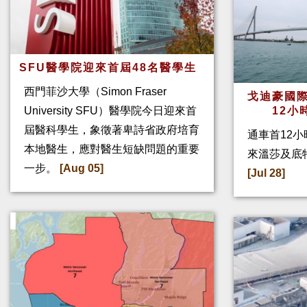
SFU醫學院迎來首屆48名醫學生
西門菲沙大學（Simon Fraser
戈迪豪國際
University SFU）醫學院今日迎來首
12小
屆醫科學生，象徵著卑詩省政府培育
通車首12小
本地醫生，應對醫生短缺問題的重要
來溫莎及底
一步。
[Aug 05]
[Jul 28]