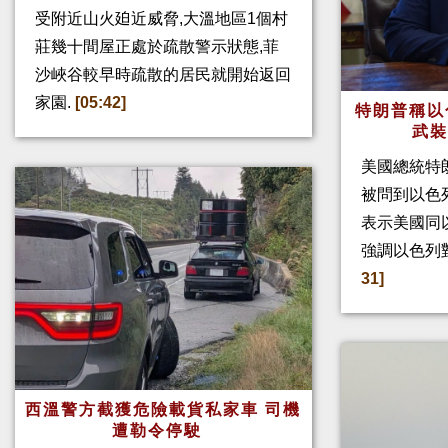
受附近山火廹近威脅,大溫地區1個村
莊幾十間屋正處於疏散警示狀態,菲
沙峽谷較早時疏散的居民就開始返回
家園.
[05:42]
特朗普稱以
武
美國總統特
被問到以色
表示美國同
強調以色列
31]
西溫警方截獲危險載貨私家車 司機
遭勒令停駛