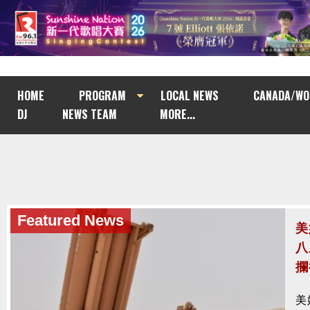
HOME
PROGRAM
LOCAL NEWS
CANADA/WO
DJ
NEWS TEAM
MORE...
Featured News
Featured News
美
澤
八
模
攔
亡
美
烏