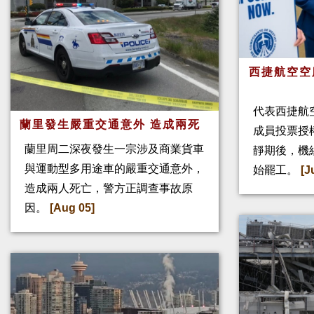
西捷航空空
代表西捷航空
蘭里發生嚴重交通意外 造成兩死
成員投票授
蘭里周二深夜發生一宗涉及商業貨車
靜期後，機
與運動型多用途車的嚴重交通意外，
始罷工。
[J
造成兩人死亡，警方正調查事故原
因。
[Aug 05]