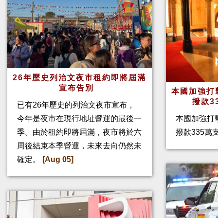
26年歷史列治文夜市租約即將屆滿
宣布告別
本國加強打
撥款3
已有26年歷史的列治文夜市宣布，
今年是夜市在現行地址營運的最後一
本國加強打
季。由於租約即將屆滿，夜市將於六
撥款335
周後結束本季營運，未來去向仍然未
確定。
[Aug 05]