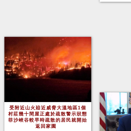
受附近山火廹近威脅大溫地區1個
村莊幾十間屋正處於疏散警示狀態
菲沙峽谷較早時疏散的居民就開始
返回家園