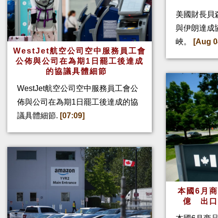
美國財長貝
與伊朗達成
峽。
[Aug 0
WestJet航空公司空中服務員工會
公佈與公司在為期1日罷工後達成
的協議具體細節
WestJet航空公司空中服務員工會公
佈與公司在為期1日罷工後達成的協
議具體細節.
[07:09]
本國6月
億 出