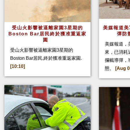
受山火影響被逼離家園3星期的
美媒報道美
Boston Bar居民終於獲准重返家
彈防
園
美媒報道，
受山火影響被逼離家園3星期的
來，已消耗
Boston Bar居民,終於獲准重返家園.
攔截導彈，
[10:10]
態。
[Aug 0