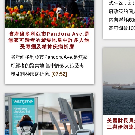
式生效，新
府政策的個人
內向聯邦政
高可罰款10
省府維多利亞市Pandora Ave.是
無家可歸者的聚集地當中許多人飽
受毒癮及精神疾病折磨
省府維多利亞市Pandora Ave.是無家
可歸者的聚集地,當中許多人飽受毒
癮及精神疾病折磨.
[07:52]
美國財長貝
三與伊朗達