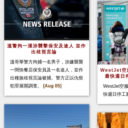
溫警拘一漢涉襲擊保安及途人 並作
出歧視言論
溫哥華警方拘捕一名男子，涉嫌襲襲
一間快餐店保安員及一名途人，並作
WestJe
最快週日
出種族歧視言論被捕。警方正以仇恨
犯罪展開調查。
[Aug 05]
WestJet
快週日停工