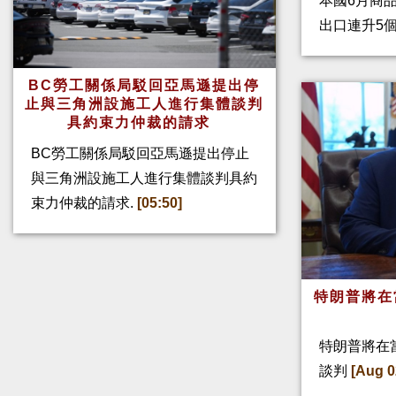
本國6月商
出口連升5
BC勞工關係局駁回亞馬遜提出停
止與三角洲設施工人進行集體談判
具約束力仲裁的請求
BC勞工關係局駁回亞馬遜提出停止
與三角洲設施工人進行集體談判具約
束力仲裁的請求.
[05:50]
特朗普將在
特朗普將在
談判
[Aug 0