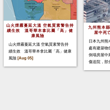
山火煙霧蔓延大溫 空氣質素警告持
九州熊本縣
續生效 溫哥華本拿比屬「高」健
屋中死
康風險
日本九州熊
山火煙霧蔓延大溫 空氣質素警告持
處有建築物
續生效 溫哥華本拿比屬「高」健康
倒塌房屋中
風險
[Aug 05]
傷送院，部