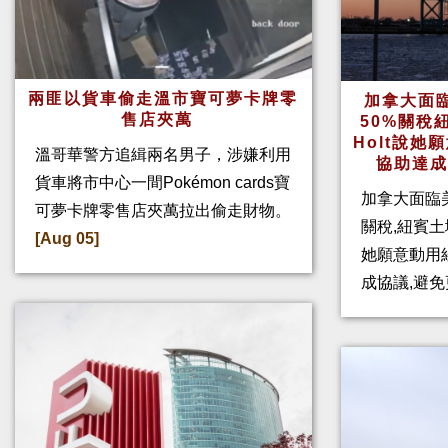
兩匪以貨車偷走溫市寶可夢卡牌零
加拿大面
售店夾萬
50%關稅
Holt說
溫哥華警方追緝兩名男子，涉嫌利用
協助達
貨車將市中心一間Pokémon cards寶
加拿大面臨
可夢卡牌零售店夾萬拉出偷走財物。
關稅,紐賓土域
[Aug 05]
她願意動用
成協議,避免