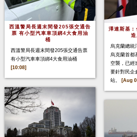
西溫警局長週末間發205張交通告
澤連斯基︰
票 有小型汽車車頂綁4大食用油
造
桶
烏克蘭總統
西溫警局長週末間發205張交通告票
烏克蘭首都
有小型汽車車頂綁4大食用油桶
空襲，已經
[10:08]
要針對民企
站。
[Aug 0