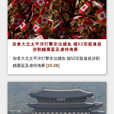
加拿大北太平洋打擊非法捕魚 揭52宗疑違規
涉割鰭棄鯊及虐待海豚
加拿大北太平洋打擊非法捕魚 揭52宗疑違規涉割
鰭棄鯊及虐待海豚
[15:26]