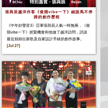
張與辰越洋作客《俊䝼vibe一下》細談馬不停
蹄的創作歷程
《中年好聲音3》亞軍張與辰人氣一時無兩，《俊
䝼vibe一下》抓緊機會和他做了越洋訪問，詳談
最近頻頻出新歌及自家設計手錶的創作故事。
[Jul 27]