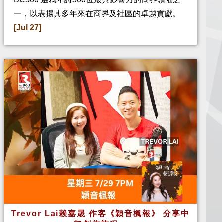
一，以表揚其多年來在商界及社區的卓越貢獻。
[Jul 27]
Trevor Lai赖嘉晟 作客《穎音楓報》 分享中