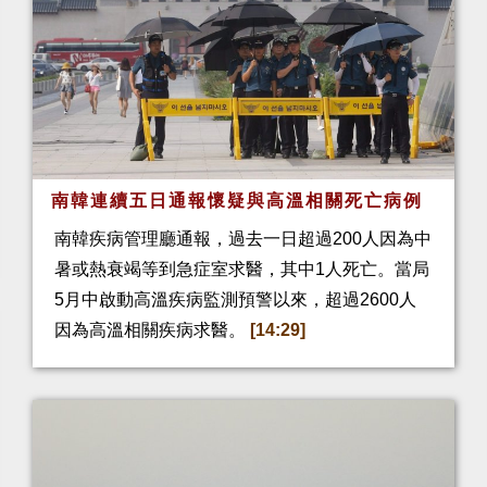
南韓連續五日通報懷疑與高溫相關死亡病例
南韓疾病管理廳通報，過去一日超過200人因為中
暑或熱衰竭等到急症室求醫，其中1人死亡。當局
5月中啟動高溫疾病監測預警以來，超過2600人
因為高溫相關疾病求醫。
[14:29]