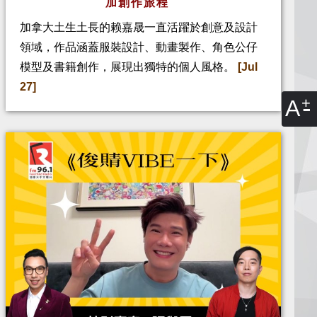
加創作旅程
加拿大土生土長的赖嘉晟一直活躍於創意及設計
領域，作品涵蓋服裝設計、動畫製作、角色公仔
模型及書籍創作，展現出獨特的個人風格。
[Jul
27]
A