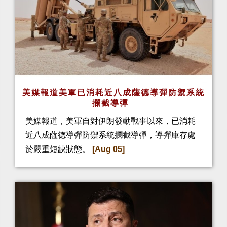
美媒報道美軍已消耗近八成薩德導彈防禦系統
攔截導彈
美媒報道，美軍自對伊朗發動戰事以來，已消耗
近八成薩德導彈防禦系統攔截導彈，導彈庫存處
於嚴重短缺狀態。
[Aug 05]