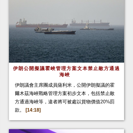
伊朗公開擬議霍峽管理方案文本禁止敵方通過
海峽
伊朗議會主席團成員薩利米，公開伊朗擬議的霍
爾木茲海峽戰略管理方案初步文本，包括禁止敵
方通過海峽等，違者將可被處以貨物價值20%罰
款。
[14:18]