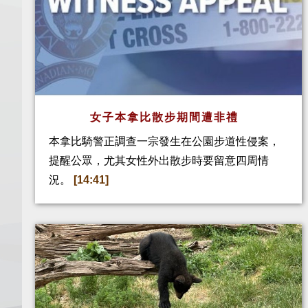
女子本拿比散步期間遭非禮
本拿比騎警正調查一宗發生在公園步道性侵案，
提醒公眾，尤其女性外出散步時要留意四周情
況。
[14:41]