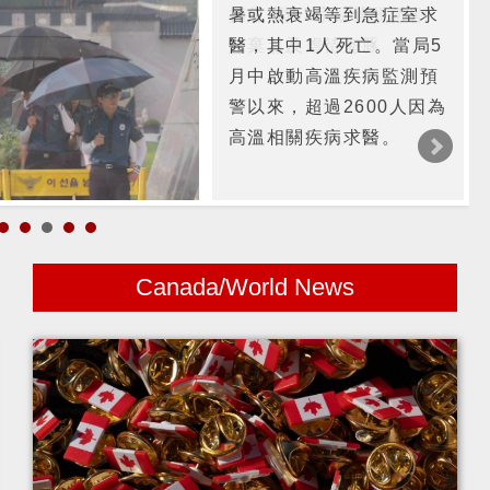
暑或熱衰竭等到急症室求
醫，其中1人死亡。當局5
月中啟動高溫疾病監測預
警以來，超過2600人因為
高溫相關疾病求醫。
Canada/World News