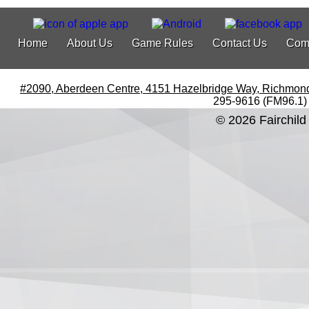
Home
About Us
Game Rules
Contact Us
Com
#2090, Aberdeen Centre, 4151 Hazelbridge Way, Richmon
295-9616 (FM96.1)
© 2026 Fairchild