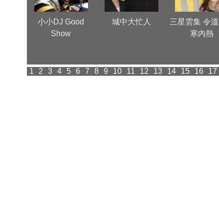
心
小小DJ Good
城中大忙人
三星雲集 令
Show
寒內熱
1
2
3
4
5
6
7
8
9
10
11
12
13
14
15
16
17