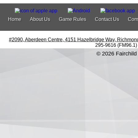
Home
About Us
Game Rules
Contact Us
Com
#2090, Aberdeen Centre, 4151 Hazelbridge Way, Richmon
295-9616 (FM96.1)
© 2026 Fairchild