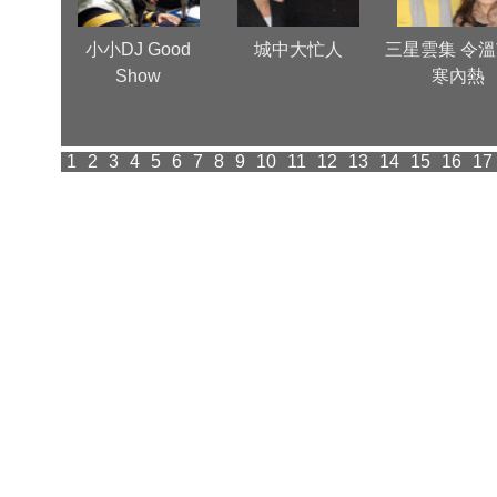
心
小小DJ Good
城中大忙人
三星雲集 令
Show
寒內熱
1
2
3
4
5
6
7
8
9
10
11
12
13
14
15
16
17