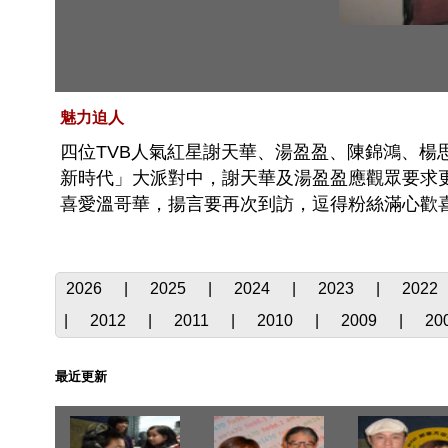
魅力迫人
四位TVB人氣紅星謝天華、湯盈盈、陳錦鴻、楊
新時代」大派對中，謝天華及湯盈盈應觀眾要求
喜愛溫哥華，揚言要再次到訪，逗得粉絲滿心歡
2026
|
2025
|
2024
|
2023
|
2022
|
2012
|
2011
|
2010
|
2009
|
20
最近更新