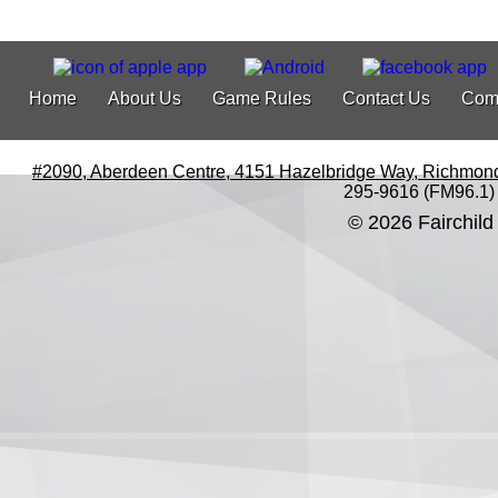
Home
About Us
Game Rules
Contact Us
Com
#2090, Aberdeen Centre, 4151 Hazelbridge Way, Richmon
295-9616 (FM96.1)
© 2026 Fairchild