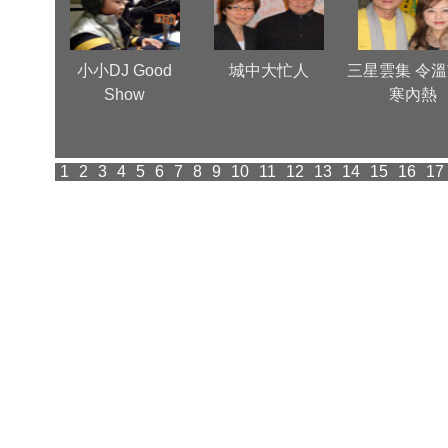
心
小小DJ Good
城中大忙人
三星雲集 令
Show
寒內熱
1
2
3
4
5
6
7
8
9
10
11
12
13
14
15
16
17