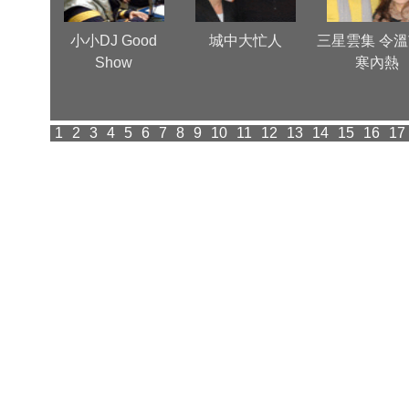
心
小小DJ Good
城中大忙人
三星雲集 令
Show
寒內熱
1
2
3
4
5
6
7
8
9
10
11
12
13
14
15
16
17