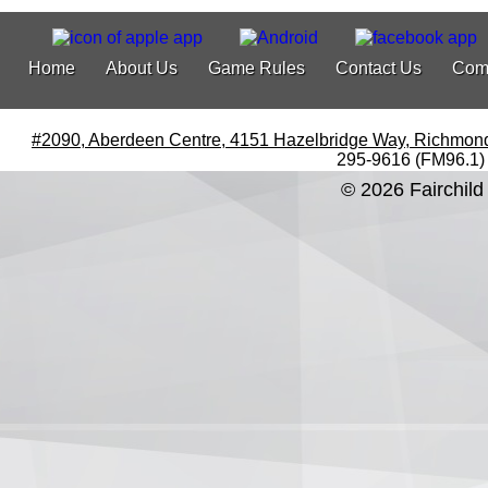
Home
About Us
Game Rules
Contact Us
Com
#2090, Aberdeen Centre, 4151 Hazelbridge Way, Richmon
295-9616 (FM96.1)
© 2026 Fairchild