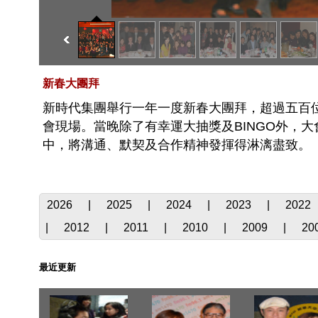
新春大團拜
新時代集團舉行一年一度新春大團拜，超過五百
會現場。當晚除了有幸運大抽獎及BINGO外，
中，將溝通、默契及合作精神發揮得淋漓盡致。
2026
|
2025
|
2024
|
2023
|
2022
|
2012
|
2011
|
2010
|
2009
|
20
最近更新