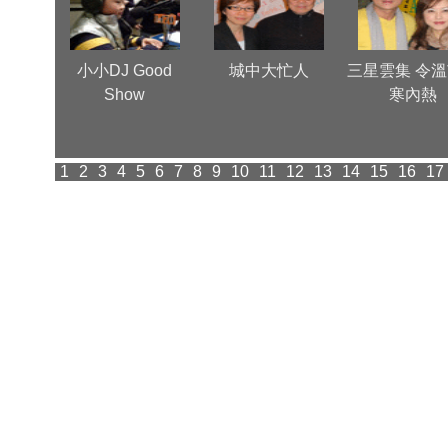
心
小小DJ Good
城中大忙人
三星雲集 令
Show
寒內熱
1
2
3
4
5
6
7
8
9
10
11
12
13
14
15
16
17