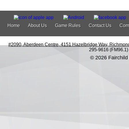
Home
About Us
Game Rules
Contact Us
Com
#2090, Aberdeen Centre, 4151 Hazelbridge Way, Richmon
295-9616 (FM96.1)
© 2026 Fairchild