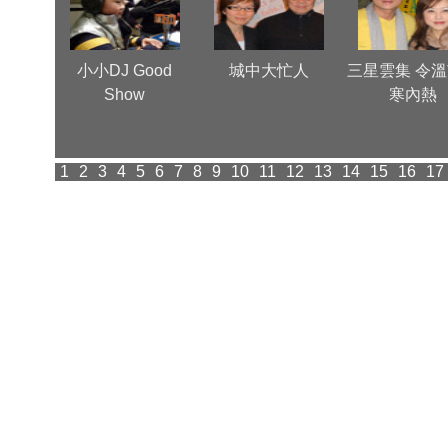
心
小小DJ Good
城中大忙人
三星雲集 令
Show
寒內熱
1
2
3
4
5
6
7
8
9
10
11
12
13
14
15
16
17