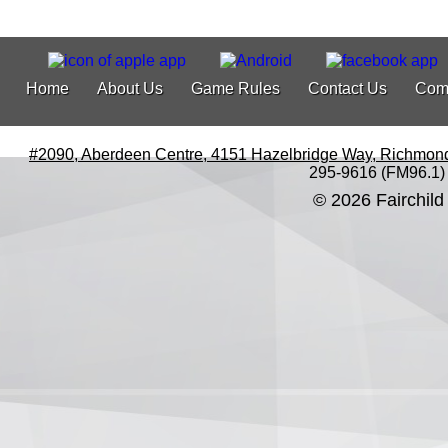
Home
About Us
Game Rules
Contact Us
Com
#2090, Aberdeen Centre, 4151 Hazelbridge Way, Richmon
295-9616 (FM96.1)
© 2026 Fairchild