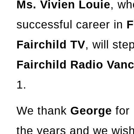
Ms. Vivien Louie
, wh
successful career in
F
Fairchild TV
, will st
Fairchild Radio Van
1.
We thank
George
for 
the years and we wish 