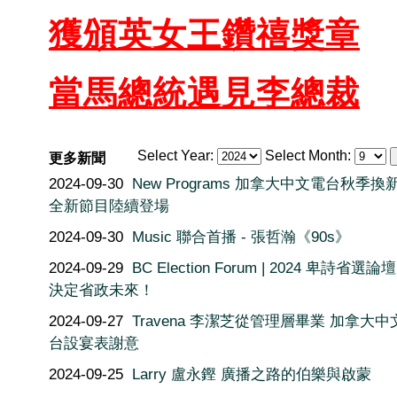
獲頒英女王鑽禧獎
章
當馬總統遇見李總裁
Select Year:
Select Month:
更多新聞
2024-09-30
New Programs 加拿大中文電台秋季換
全新節目陸續登場
2024-09-30
Music 聯合首播 - 張哲瀚《90s》
2024-09-29
BC Election Forum | 2024 卑詩省選論
決定省政未來！
2024-09-27
Travena 李潔芝從管理層畢業 加拿大中
台設宴表謝意
2024-09-25
Larry 盧永鏗 廣播之路的伯樂與啟蒙