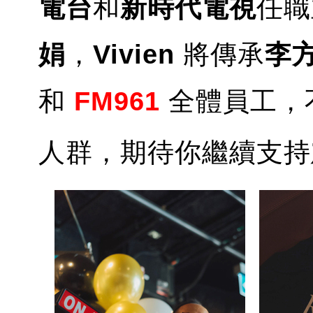
電台
和
新時代電視
任職
娟
，
Vivien
將傳承
李
和
FM961
全體員工，
人群，期待你繼續支持