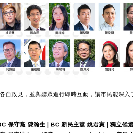
自政見，並與聽眾進行即時互動，讓市民能深入了解他
BC 保守黨 陳瀚生 |
BC 新民主黨 姚君憲
| 獨立候