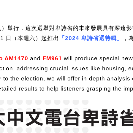
（星期六）舉行，這次選舉對卑詩省的未來發展具有深
 21 日（本週六）起推出
「2024 卑詩省選特輯」
，
o
AM1470
and
FM961
will produce special ne
ction, addressing crucial issues like housing, 
 to the election, we will offer in-depth analysis
ailed results to help listeners grasping the imp