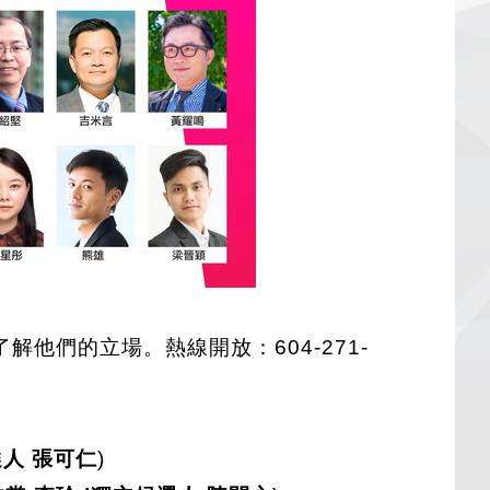
們的立場。熱線開放：604-271-
選人 張可仁
)