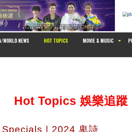
A/WORLD NEWS
HOT TOPICS
MOVIE & MUSIC
P
Hot Topics 娛樂追蹤
n Specials | 2024 卑詩