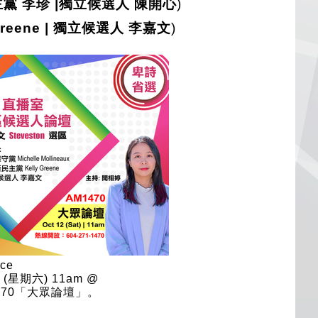
主黨 李珍 |獨立候選人 陳開心
)
reene |
獨立候選人 李嘉文
)
2 (星期六) 11am @
470「大眾論壇」。