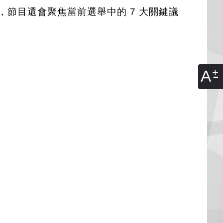
，節目還會聚焦當前選舉中的 7 大關鍵議
A