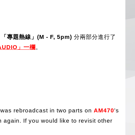
「專題熱線」(M - F, 5pm)
分兩部分進行了
UDIO」一欄
。
 was rebroadcast in two parts on
AM470
's
again. If you would like to revisit other