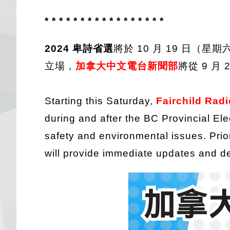
* * * * * * * * * * * * * * * * *
2024 卑詩省選
將於 10 月 19 日
立場，
加拿大中文電台新聞部
將從 9 月
Starting this Saturday,
Fairchild Radi
during and after the BC Provincial Ele
safety and environmental issues. Prior
will provide immediate updates and det