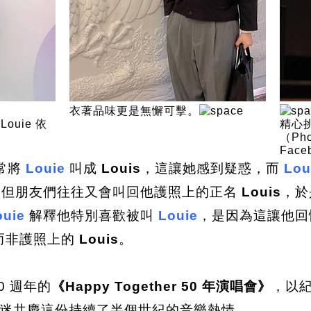
衣著品味更是無懈可擊。
uie 依
精心
（Phot
Face
常將
Louie
叫成
Louis
，這讓她感到疑惑，而
Lou
，但朋友們往往又會叫回他護照上的正名
Louis
，於
ouie
解釋他特別喜歡被叫
Louie
，是因為這讓他回憶
而非護照上的
Louis
。
0 週年的
《Happy Together 50 年演唱會》
，以
迷共慶這份持續了半個世紀的音樂熱情。