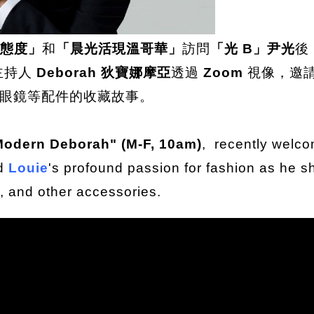
 態度」
和
「晨光活現溫哥華」
訪問
「光 B」尹光
後
主持人
Deborah 狄寶娜摩亞
透過
Zoom
視像，邀
眼鏡等配件的收藏故事。
Modern Deborah" (M-F, 10am)
, recently welco
ed
Louie
's profound passion for fashion as he sh
s, and other accessories.