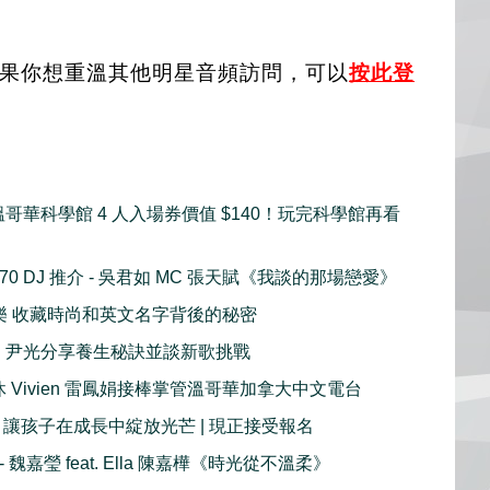
果你想重溫其他明星音頻訪問，可以
按此登
 送溫哥華科學館 4 人入場券價值 $140！玩完科學館再看
 1470 DJ 推介 - 吳君如 MC 張天賦《我談的那場戀愛》
賈思樂 收藏時尚和英文名字背後的秘密
ong 尹光分享養生秘訣並談新歌挑戰
榮休 Vivien 雷鳳娟接棒掌管溫哥華加拿大中文電台
shine | 讓孩子在成長中綻放光芒 | 現正接受報名
 - 魏嘉瑩 feat. Ella 陳嘉樺《時光從不溫柔》