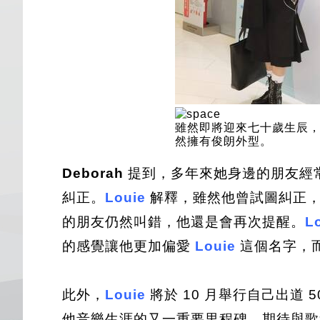
雖然即將迎來七十歲生辰，Lo
然擁有俊朗外型。
Deborah
提到，多年來她身邊的朋友經
糾正。
Louie
解釋，雖然他曾試圖糾正
的朋友仍然叫錯，他還是會再次提醒。
L
的感覺讓他更加偏愛
Louie
這個名字，
此外，
Louie
將於 10 月舉行自己出道 5
他音樂生涯的又一重要里程碑，期待與歌