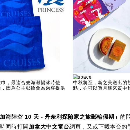
灘巾，最適合去海灘暢泳時使
中秋將至，新之美送出的
船，因為公主郵輪會為乘客提供
點，亦可以買月餅來賀中
海陸空 10 天 - 丹奈利探險家之旅郵輪假期」
的
時同時打開
加拿大中文電台
網頁，又或下載本台的手機