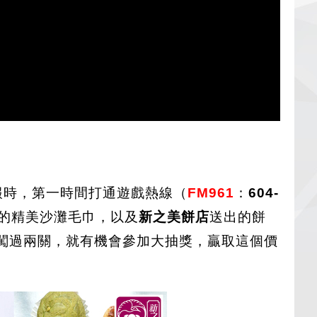
報時，第一時間打通遊戲熱線（
FM961
：
604-
的精美沙灘毛巾，以及
新之美餅店
送出的餅
闖過兩關，就有機會參加大抽獎，贏取這個價