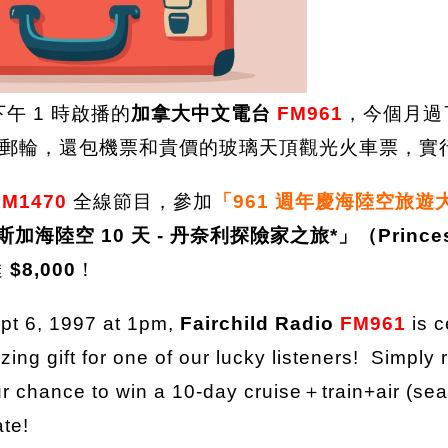
下午 1 時啟播的
加拿大中文電台
FM961
，今個月過
郵輪，還包機票和貴價的玻璃天頂觀光火車票，實
AM1470
全線節目，參加
「961 週年慶海陸空旅遊
空 10 天 - 丹奈利探險家之旅*」（Princess Cruis
達
$8,000
！
pt 6, 1997 at 1pm,
Fairchild Radio
FM961
is c
g gift for one of our lucky listeners! Simply r
ur chance to win a 10-day cruise＋train+air (sea
ate!