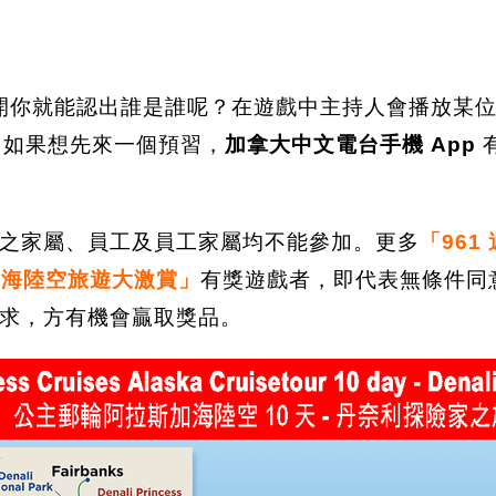
一開你就能認出誰是誰呢？在遊戲中主持人會播放某
。如果想先來一個預習，
加拿大中文電台手機 App
之家屬、員工及員工家屬均不能參加。更多
「96
年慶海陸空旅遊大激賞」
有獎遊戲者，即代表無條件同
求，方有機會贏取獎品。