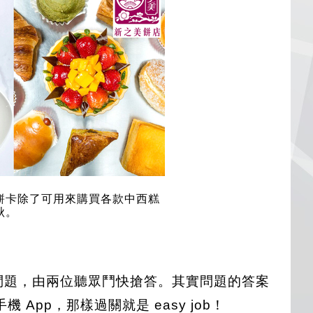
餅卡除了可用來購買各款中西糕
秋。
問題，由兩位聽眾鬥快搶答。其實問題的答案
 App，那樣過關就是 easy job！