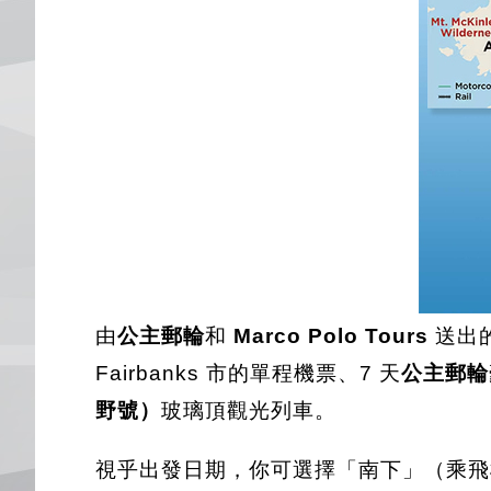
由
公主郵輪
和
Marco Polo Tours
送出
Fairbanks 市的單程機票、7 天
公主郵輪
野號）
玻璃頂觀光列車。
視乎出發日期，你可選擇「南下」（乘飛機到 Fair