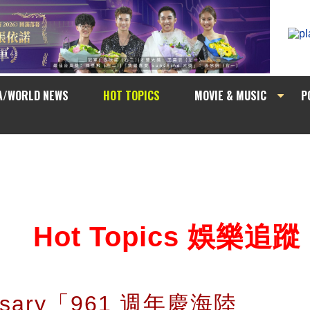
A/WORLD NEWS
HOT TOPICS
MOVIE & MUSIC
P
Hot Topics 娛樂追蹤
ersary「961 週年慶海陸