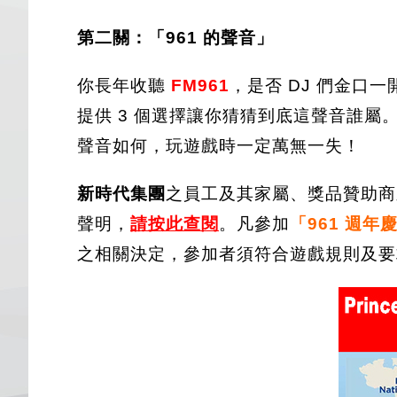
第二關：「961 的聲音」
你長年收聽
FM961
，是否 DJ 們金口
提供 3 個選擇讓你猜猜到底這聲音誰屬
聲音如何，玩遊戲時一定萬無一失！
新時代集團
之員工及其家屬、獎品贊助商
聲明，
請按
此查閱
。凡參加
「961 週
之相關決定，參加者須符合遊戲規則及要