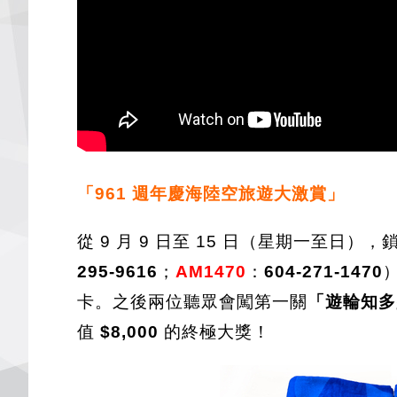
「961 週年慶海陸空旅遊大激賞」
從 9 月 9 日至 15 日（星期一至日），
295-9616
；
AM1470
：
604-271-1470
卡。之後兩位聽眾會闖第一關
「遊輪知多
值
$8,000
的終極大獎！