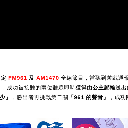
鎖定
FM961
及
AM1470
全線節目，當聽到遊戲通
），成功被接聽的兩位聽眾即時獲得由
公主郵輪
送出
少」
，勝出者再挑戰第二關
「961 的聲音」
，成功