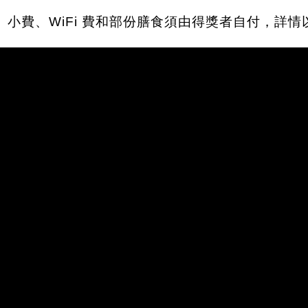
港口費、小費、WiFi 費和部份膳食須由得獎者自付，