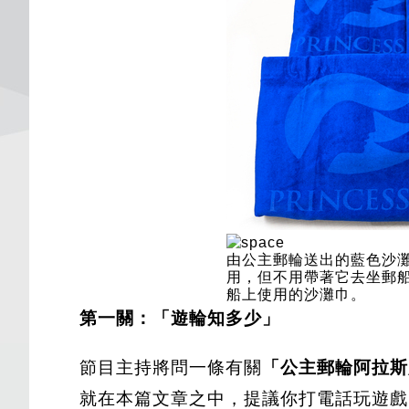
由公主郵輪送出的藍色沙
用，但不用帶著它去坐郵
船上使用的沙灘巾。
第一關：「遊輪知多少」
節目主持將問一條有關
「公主郵輪阿拉斯加
就在本篇文章之中，提議你打電話玩遊戲