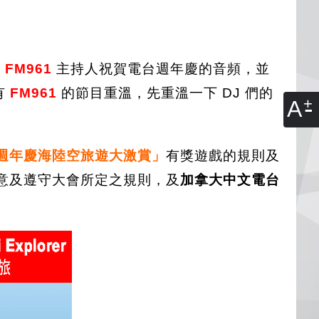
位
FM961
主持人祝賀電台週年慶的音頻，並
有
FM961
的節目重溫，先重溫一下 DJ 們的
A
1 週年慶海陸空旅遊大激賞」
有獎遊戲的規則及
意及遵守大會所定之規則，及
加拿大中文電台