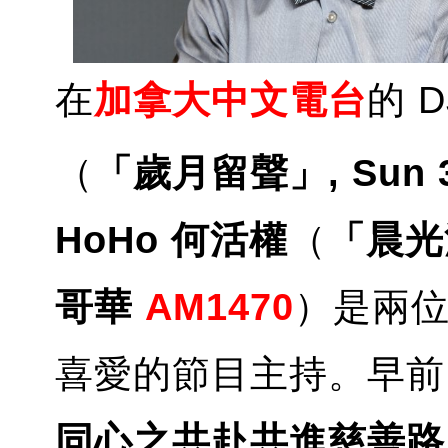
在
加拿大中文電台
的 
（
「歲月留聲」, Sun 
HoHo 何活權
（
「晨光活
哥華
AM1470
）是兩
喜愛的節目主持。早前
同心之共赴共進慈善路