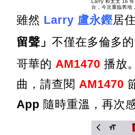
Larry 和太太 
台，今次重臨舊地
雖然
Larry 盧永鏗
居
留聲」
不僅在多倫多
哥華的
AM1470
播放
曲，請查閱
AM1470
App
隨時重溫，再次