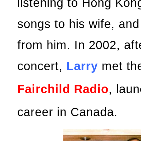
listening to Hong Ko
songs to his wife, an
from him. In 2002, af
concert,
Larry
met the
Fairchild Radio
, lau
career in Canada.