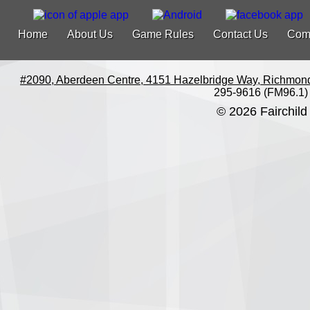
Home
About Us
Game Rules
Contact Us
Com
#2090, Aberdeen Centre, 4151 Hazelbridge Way, Richmon
295-9616 (FM96.1)
© 2026 Fairchild