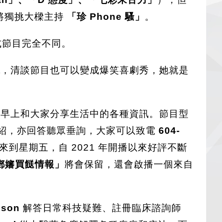
她將獨挑大樑主持
「珍 Phone 騷」
。
式節目完全不同。
st，清談節目也可以變成爆笑喜劇秀，她就是
早上和大家分享生活中的各種資訊。節目型
專題介紹，亦回答聽眾垂詢，大家可以致電
604-
到星期五，自 2021 年開播以來好評不斷
鄧嬸買餸情報」
將會保留，還會啟播一個來自
nson
解答日常科技疑難、註冊臨床諮詢師