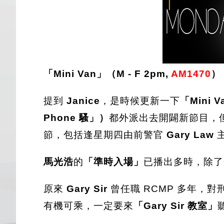
「Mini Van」（M - F 2pm,
AM1470
）
提到
Janice
，是時候更新一下
「Mini 
Phone 騷」）
都外派出去開闢新節目，
節，包括逢星期四由前警官
Gary Law
馬光浩
的
「準時入場」
已播出多時，除了
原來
Gary Sir
曾任職 RCMP 多年，
有機可乘，一定要來
「Gary Sir 教室」