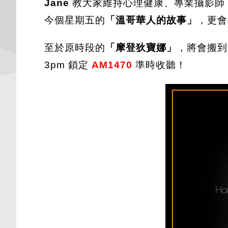
Jane
教大家維持心理健康、專業攝影師
今個星期五的
「溫哥華人的故事」
，更會
至於原時段的
「摩登狄寶娜」
，將會搬到
3pm 鎖定
AM1470
準時收聽！