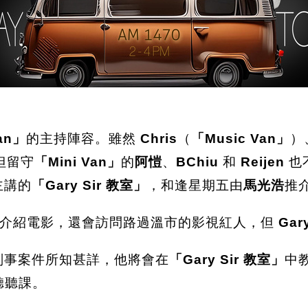
Van」
的主持陣容。雖然
Chris
（
「Music Van」
）
但留守
「Mini Van」
的
阿愷
、
BChiu
和
Reijen
也
主講的
「Gary Sir 教室」
，和逢星期五由
馬光浩
推
介紹電影，還會訪問路過溫市的影視紅人，但
Gary
對刑事案件所知甚詳，他將會在
「Gary Sir 教室」
中
聽聽課。