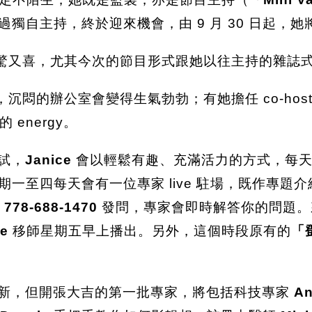
過獨自主持，終於迎來機會，由 9 月 30 日起，
驚又喜，尤其今次的節目形式跟她以往主持的雜誌
沉悶的辦公室會變得生氣勃勃；有她擔任 co-ho
energy。
試，
Janice
會以輕鬆有趣、充滿活力的方式，每天
主，星期一至四每天會有一位專家 live 駐場，既作
至
778-688-1470
發問，專家會即時解答你的問題。來
ce
移師星期五早上播出。另外，這個時段原有的
「
新，但開張大吉的第一批專家，將包括科技專家
A