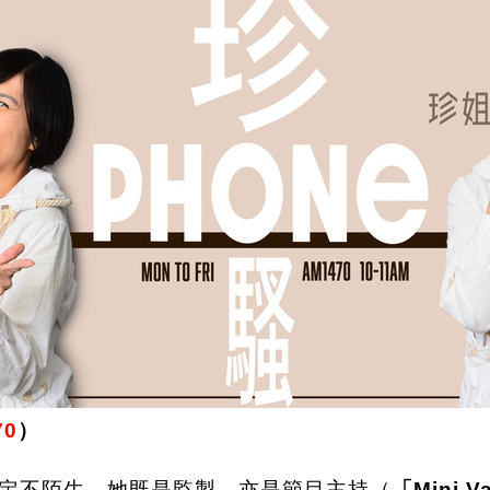
70
）
定不陌生，她既是監製，亦是節目主持（
「Mini