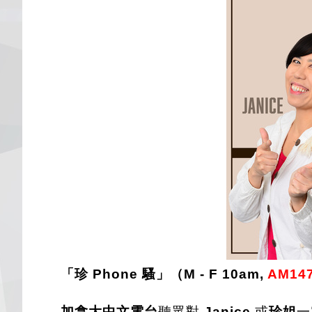
「珍 Phone 騷」（M - F 10am,
AM14
加拿大中文電台
聽眾對
Janice
或
珍姐
一