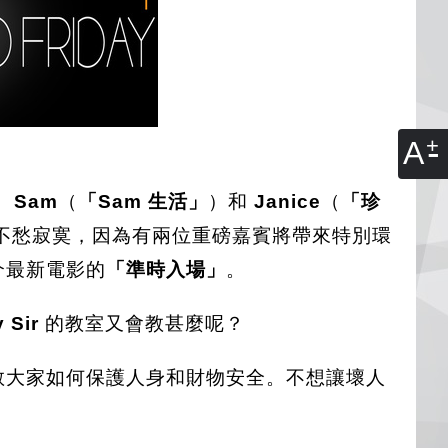
A
、
Sam
（
「Sam 生活」
）和
Janice
（
「珍
不愁寂寞，因為有兩位重磅嘉賓將帶來特別環
介最新電影的
「準時入場」
。
 Sir
的教室又會教甚麼呢？
教大家如何保護人身和財物安全。不想讓壞人