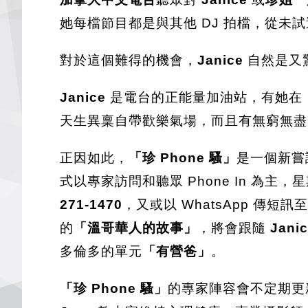
她每檔節目都是與其他 DJ 拍檔，從未試
對於這個難得的機會，
Janice
自然是又
Janice
是電台的正能量加油站，有她在，
天生異稟自帶歡樂氣場，而且有無窮無盡的 
正因如此，
「珍 Phone 騷」
是一個新嘗
式以專家訪問和聽眾 Phone In 為
271-1470
，又或以 WhatsApp 傳短訊
的
「溫哥華人的故事」
，將會跟隨
Jani
多倫多的單元
「有營爸」
。
「珍 Phone 騷」
的專家陣容會不定期更