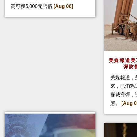
高可獲5,000元賠償
[Aug 06]
美媒報道美
彈防
美媒報道，
來，已消耗
攔截導彈，
態。
[Aug 0