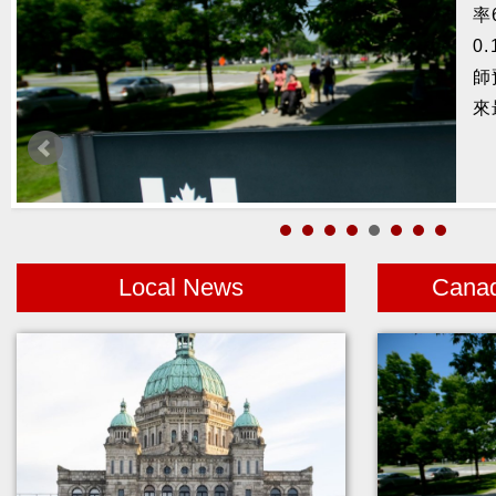
率
捕
0
鰭
師
來
Local News
Cana