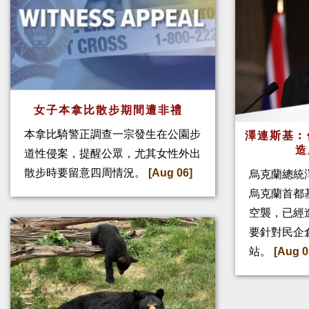
女子本拿比散步期間遭非禮
本拿比騎警正調查一宗發生在公園步
澤連斯基︰
造
道性侵案，提醒公眾，尤其女性外出
散步時要留意四周情況。
[Aug 06]
烏克蘭總統
烏克蘭首都
空襲，已經
要針對民企
站。
[Aug 0