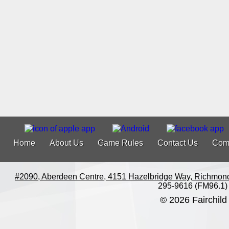
Home
About Us
Game Rules
Contact Us
Com
#2090, Aberdeen Centre, 4151 Hazelbridge Way, Richmon
295-9616 (FM96.1)
© 2026 Fairchild