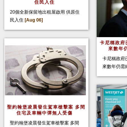
住民入住
20個全新保留地出租屋啟用 供原住
民入住
[Aug 06]
卡尼稱政府
來數年
卡尼稱政府
來數年仍需
聖約翰堡凌晨發生駕車槍擊案 多間
住宅及車輛中彈無人受傷
聖約翰堡凌晨發生駕車槍擊案 多間