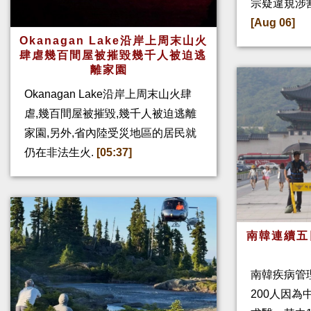
宗疑違規涉
[Aug 06]
Okanagan Lake沿岸上周末山火
肆虐幾百間屋被摧毀幾千人被迫逃
離家園
Okanagan Lake沿岸上周末山火肆
虐,幾百間屋被摧毀,幾千人被迫逃離
家園,另外,省內陸受災地區的居民就
仍在非法生火.
[05:37]
南韓連續五
南韓疾病管
200人因