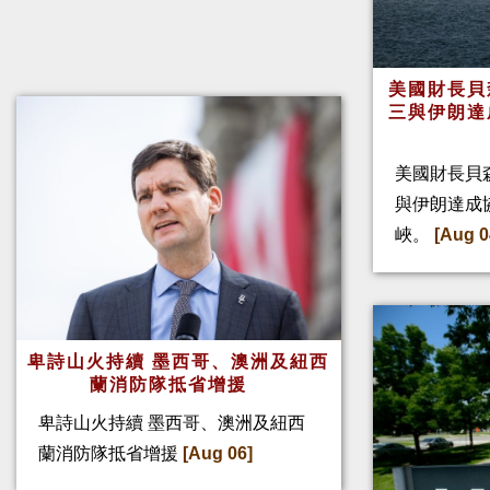
美國財長貝
三與伊朗達
美國財長貝
與伊朗達成
峽。
[Aug 0
卑詩山火持續 墨西哥、澳洲及紐西
蘭消防隊抵省增援
卑詩山火持續 墨西哥、澳洲及紐西
蘭消防隊抵省增援
[Aug 06]