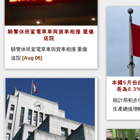
騎警休班駕電單車與貨車相撞 重傷
送院
騎警休班駕電單車與貨車相撞 重傷
送院
[Aug 06]
本國5月份
長為0.
統計局初步
生產總值增幅