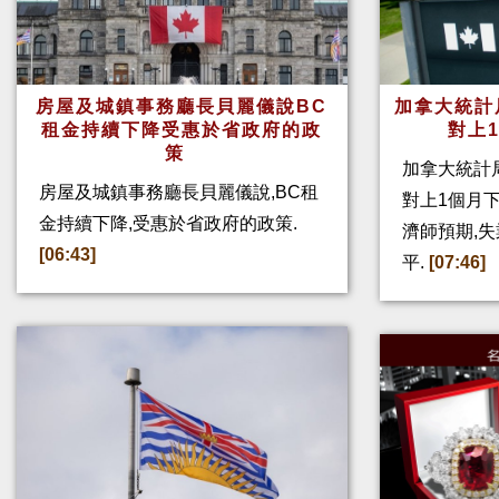
房屋及城鎮事務廳長貝麗儀說BC
加拿大統計
租金持續下降受惠於省政府的政
對上
策
加拿大統計局
房屋及城鎮事務廳長貝麗儀說,BC租
對上1個月下
金持續下降,受惠於省政府的政策.
濟師預期,
[06:43]
平.
[07:46]