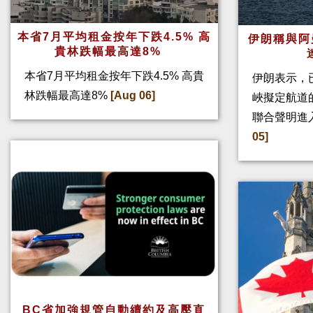
本省7月平均租金按年下跌4.5% 高
伊朗稱與阿
貴林跌幅最高達8%
本省7月平均租金按年下跌4.5% 高貴
伊朗表示，
林跌幅最高達8%
[Aug 06]
峽擬定航道
聯合聲明進
05]
BC省加強規管自動續約及高壓直