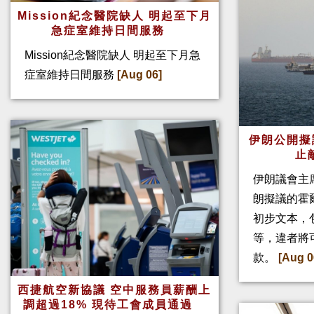
Mission紀念醫院缺人 明起至下月
急症室維持日間服務
Mission紀念醫院缺人 明起至下月急
症室維持日間服務
[Aug 06]
伊朗公開擬
止
伊朗議會主
朗擬議的霍
初步文本，
等，違者將
款。
[Aug 0
西捷航空新協議 空中服務員薪酬上
調超過18% 現待工會成員通過