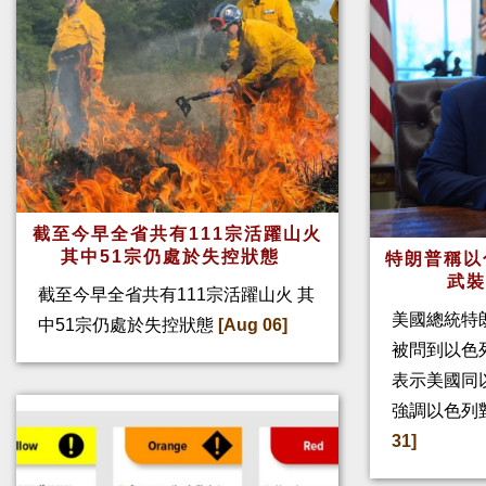
截至今早全省共有111宗活躍山火
其中51宗仍處於失控狀態
特朗普稱以
武
截至今早全省共有111宗活躍山火 其
美國總統特
中51宗仍處於失控狀態
[Aug 06]
被問到以色
表示美國同
強調以色列
31]