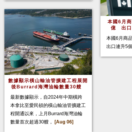
本國6月
億 出
本國6月商
出口連升5
數據顯示橫山輸油管擴建工程展開
後Burrard海灣油輪數量30艘
最新數據顯示，自2024年中期橫跨
本拿比至愛民頓的橫山輸油管擴建工
程開通以來，上月Burrard海灣油輪
數量首次超過30艘，
[Aug 06]