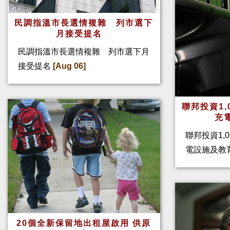
民調指溫市長選情複雜 列市選下
月接受提名
民調指溫市長選情複雜 列市選下月
接受提名
[Aug 06]
聯邦投資1,
充
聯邦投資1,
電設施及教
20個全新保留地出租屋啟用 供原