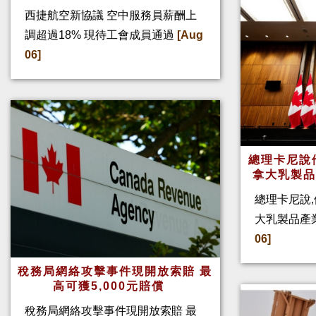
西捷航空新協議 空中服務員薪酬上
調超過18% 現待工會成員通過
[Aug
06]
總理卡尼說他
拿大乳製
總理卡尼說,
大乳製品產
06]
稅務局網絡攻擊事件現開放索賠 最
高可獲5,000元賠償
稅務局網絡攻擊事件現開放索賠 最