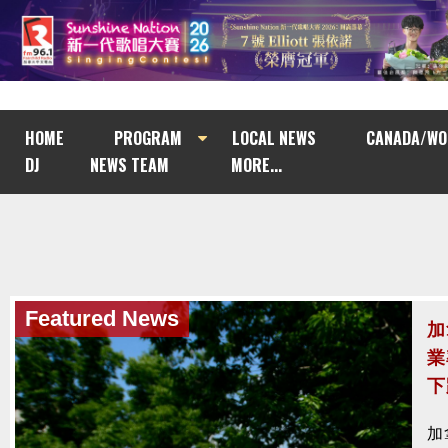
HOME
PROGRAM
LOCAL NEWS
CANADA/WO
DJ
NEWS TEAM
MORE...
Featured News
Featured News
加
加
業
法
下
涉
加
加