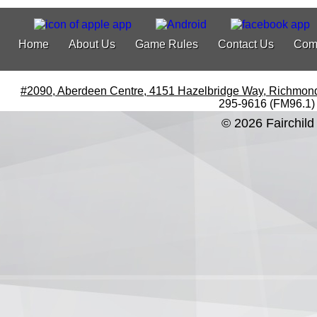
Home
About Us
Game Rules
Contact Us
Com
#2090, Aberdeen Centre, 4151 Hazelbridge Way, Richmon
295-9616 (FM96.1)
© 2026 Fairchild