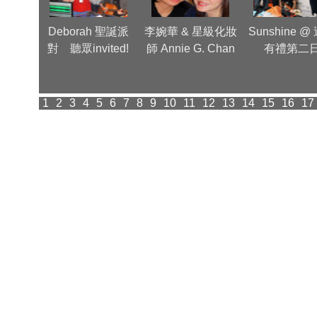
Group
Deborah 聖誕派
李婉華 & 星級化妝
Sunshine @
inner
對 聽眾invited!
師 Annie G. Chan
有禮第二
派對
1
2
3
4
5
6
7
8
9
10
11
12
13
14
15
16
17