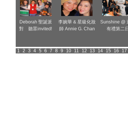
Group
Deborah 聖誕派
李婉華 & 星級化妝
Sunshine @
inner
對 聽眾invited!
師 Annie G. Chan
有禮第二
派對
1
2
3
4
5
6
7
8
9
10
11
12
13
14
15
16
17