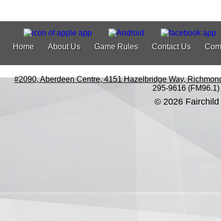
Home
About Us
Game Rules
Contact Us
Com
#2090, Aberdeen Centre, 4151 Hazelbridge Way, Richmon
295-9616 (FM96.1)
© 2026 Fairchild