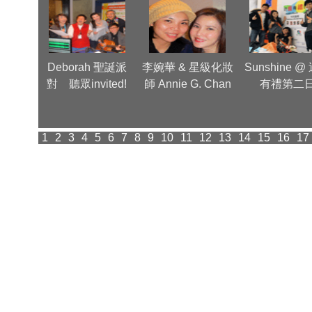
Group
Deborah 聖誕派
李婉華 & 星級化妝
Sunshine @
inner
對 聽眾invited!
師 Annie G. Chan
有禮第二
派對
1
2
3
4
5
6
7
8
9
10
11
12
13
14
15
16
17