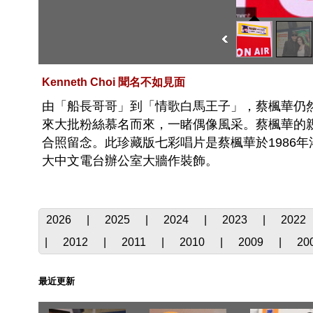
Kenneth Choi 聞名不如見面
由「船長哥哥」到「情歌白馬王子」，蔡楓華仍
來大批粉絲慕名而來，一睹偶像風采。蔡楓華的
合照留念。此珍藏版七彩唱片是蔡楓華於1986
大中文電台辦公室大牆作裝飾。
2026
|
2025
|
2024
|
2023
|
2022
|
2012
|
2011
|
2010
|
2009
|
20
最近更新