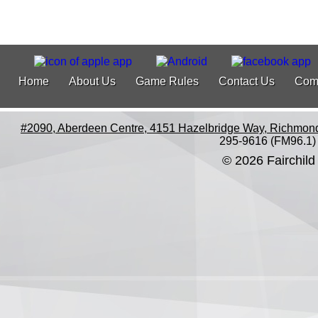
Home
About Us
Game Rules
Contact Us
Com
#2090, Aberdeen Centre, 4151 Hazelbridge Way, Richmon
295-9616 (FM96.1)
© 2026 Fairchild