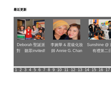
最近更新
Group
Deborah 聖誕派
李婉華 & 星級化妝
Sunshine @
inner
對 聽眾invited!
師 Annie G. Chan
有禮第二
派對
1
2
3
4
5
6
7
8
9
10
11
12
13
14
15
16
17