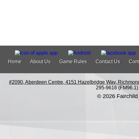
Home
About Us
Game Rules
Contact Us
Com
#2090, Aberdeen Centre, 4151 Hazelbridge Way, Richmon
295-9616 (FM96.1)
© 2026 Fairchild