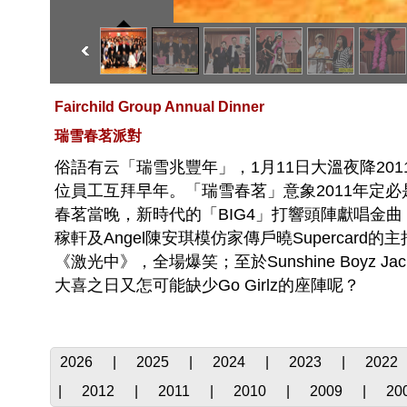
Fairchild Group Annual Dinner
瑞雪春茗派對
俗語有云「瑞雪兆豐年」，1月11日大溫夜降2
位員工互拜早年。「瑞雪春茗」意象2011年定
春茗當晚，新時代的「BIG4」打響頭陣獻唱金曲，
稼軒及Angel陳安琪模仿家傳戶曉Supercar
《激光中》，全場爆笑；至於Sunshine Boyz J
大喜之日又怎可能缺少Go Girlz的座陣呢？
2026
|
2025
|
2024
|
2023
|
2022
|
2012
|
2011
|
2010
|
2009
|
20