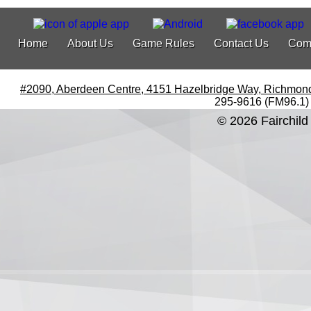
Home
About Us
Game Rules
Contact Us
Com
#2090, Aberdeen Centre, 4151 Hazelbridge Way, Richmon
295-9616 (FM96.1)
© 2026 Fairchild