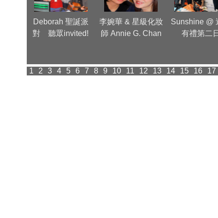
Group
Deborah 聖誕派
李婉華 & 星級化妝
Sunshine @
inner
對 聽眾invited!
師 Annie G. Chan
有禮第二
派對
1
2
3
4
5
6
7
8
9
10
11
12
13
14
15
16
17